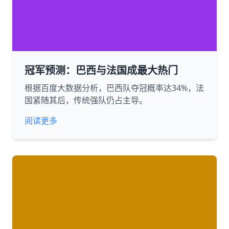
冠军预测：巴西与法国成最大热门
根据百度大数据分析，巴西队夺冠概率达34%，法
国紧随其后，传统强队仍占主导。
阅读更多