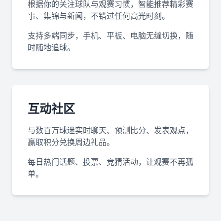
根据你的关注球队与观赛习惯，智能推荐精彩赛
事、集锦与新闻，不错过任何高光时刻。
支持多端同步，手机、平板、电脑无缝切换，随
时随地追球。
互动社区
与数百万球迷实时聊天、预测比分、发表观点，
赢取积分兑换周边礼品。
每日热门话题、投票、竞猜活动，让观赛不再孤
单。