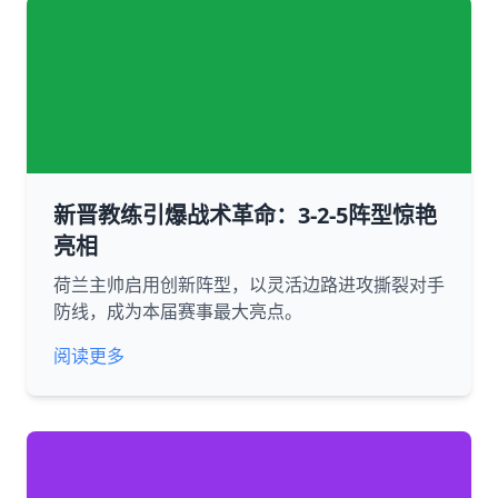
新晋教练引爆战术革命：3-2-5阵型惊艳
亮相
荷兰主帅启用创新阵型，以灵活边路进攻撕裂对手
防线，成为本届赛事最大亮点。
阅读更多