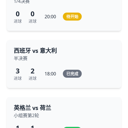
1/4决赛
0
0
20:00
待开始
进球
进球
西班牙 vs 意大利
半决赛
3
2
18:00
已完成
进球
进球
英格兰 vs 荷兰
小组赛第2轮
1
1