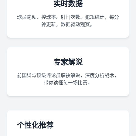
实时数据
球员跑动、控球率、射门次数、犯规统计，每分
钟更新，数据驱动观赛。
专家解说
前国脚与顶级评论员联袂解说，深度分析战术，
带你读懂每一场比赛。
个性化推荐