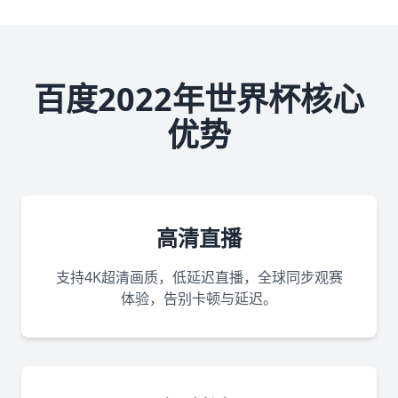
百度2022年世界杯核心
优势
高清直播
支持4K超清画质，低延迟直播，全球同步观赛
体验，告别卡顿与延迟。