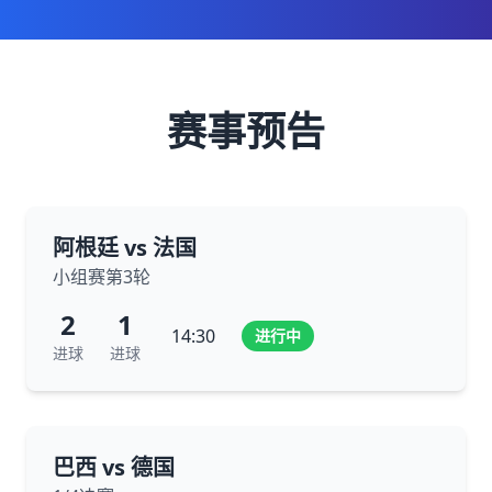
赛事预告
阿根廷 vs 法国
小组赛第3轮
2
1
14:30
进行中
进球
进球
巴西 vs 德国