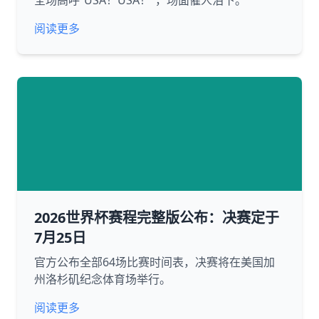
全场高呼“USA！USA！”，场面催人泪下。
阅读更多
2026世界杯赛程完整版公布：决赛定于
7月25日
官方公布全部64场比赛时间表，决赛将在美国加
州洛杉矶纪念体育场举行。
阅读更多