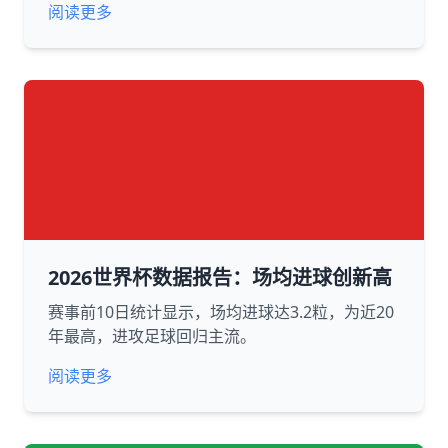
阅读更多
2026世界杯数据报告：场均进球创新高
赛事前10日统计显示，场均进球达3.2粒，为近20
年最高，进攻足球回归主流。
阅读更多