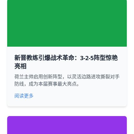
新晋教练引爆战术革命：3-2-5阵型惊艳
亮相
荷兰主帅启用创新阵型，以灵活边路进攻撕裂对手
防线，成为本届赛事最大亮点。
阅读更多