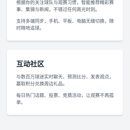
根据你的关注球队与观赛习惯，智能推荐精彩赛
事、集锦与新闻，不错过任何高光时刻。
支持多端同步，手机、平板、电脑无缝切换，随
时随地追球。
互动社区
与数百万球迷实时聊天、预测比分、发表观点，
赢取积分兑换周边礼品。
每日热门话题、投票、竞猜活动，让观赛不再孤
单。