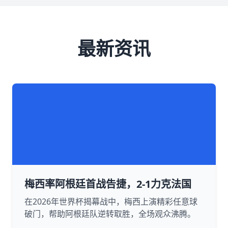
最新资讯
梅西率阿根廷首战告捷，2-1力克法国
在2026年世界杯揭幕战中，梅西上演精彩任意球
破门，帮助阿根廷队逆转取胜，全场观众沸腾。