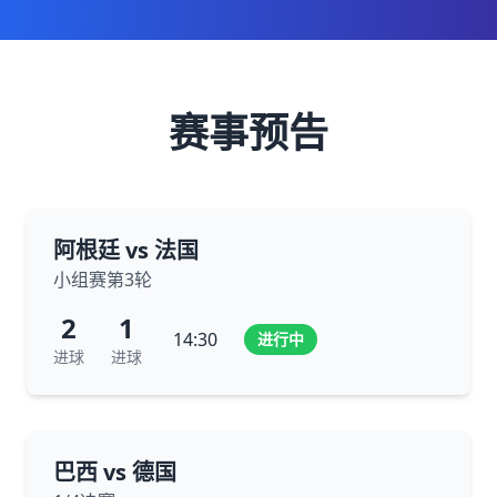
赛事预告
阿根廷 vs 法国
小组赛第3轮
2
1
14:30
进行中
进球
进球
巴西 vs 德国