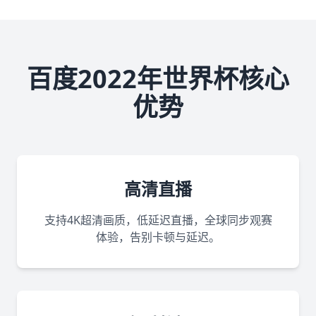
百度2022年世界杯核心
优势
高清直播
支持4K超清画质，低延迟直播，全球同步观赛
体验，告别卡顿与延迟。