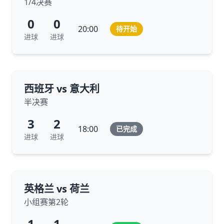
1/4决赛
0
0
20:00
待开始
进球
进球
西班牙 vs 意大利
半决赛
3
2
18:00
已完成
进球
进球
英格兰 vs 荷兰
小组赛第2轮
1
1