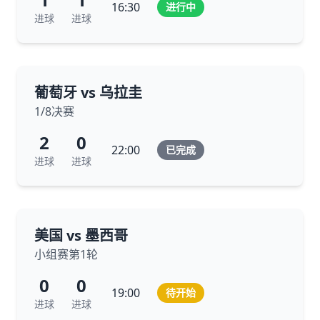
16:30
进行中
进球
进球
葡萄牙 vs 乌拉圭
1/8决赛
2
0
22:00
已完成
进球
进球
美国 vs 墨西哥
小组赛第1轮
0
0
19:00
待开始
进球
进球