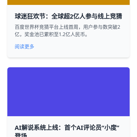
球迷狂欢节：全球超2亿人参与线上竞猜
百度世界杯竞猜平台上线首周，用户参与数突破2
亿，奖金池已累积至1.2亿人民币。
阅读更多
AI解说系统上线：首个AI评论员“小度”
登场