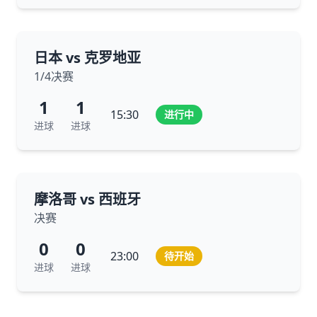
日本 vs 克罗地亚
1/4决赛
1
1
15:30
进行中
进球
进球
摩洛哥 vs 西班牙
决赛
0
0
23:00
待开始
进球
进球