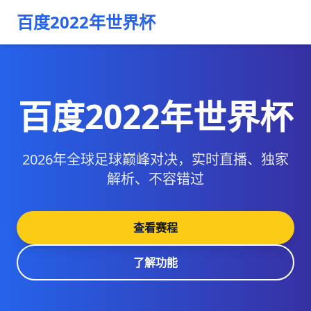
百度2022年世界杯
百度2022年世界杯
2026年全球足球巅峰对决，实时直播、独家
解析、不容错过
查看赛程
了解功能