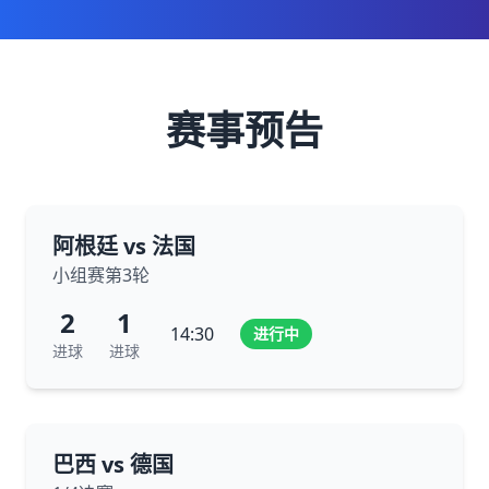
赛事预告
阿根廷 vs 法国
小组赛第3轮
2
1
14:30
进行中
进球
进球
巴西 vs 德国