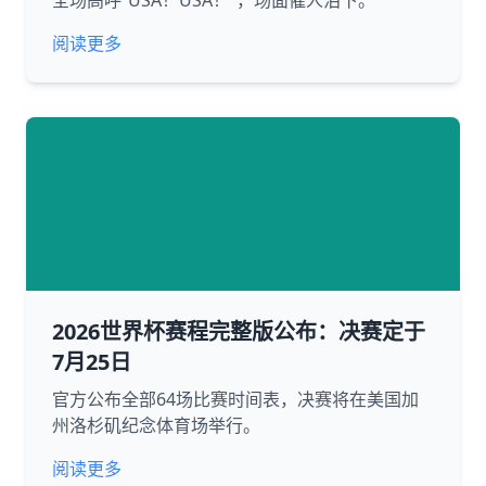
全场高呼“USA！USA！”，场面催人泪下。
阅读更多
2026世界杯赛程完整版公布：决赛定于
7月25日
官方公布全部64场比赛时间表，决赛将在美国加
州洛杉矶纪念体育场举行。
阅读更多