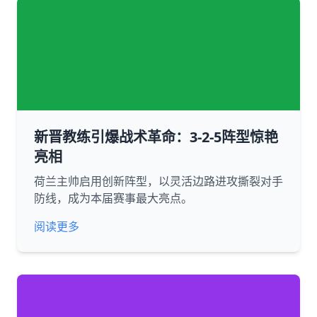
新晋教练引爆战术革命：3-2-5阵型惊艳
亮相
荷兰主帅启用创新阵型，以灵活边路进攻撕裂对手
防线，成为本届赛事最大亮点。
阅读更多