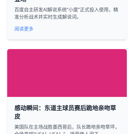
百度自主研发AI解说系统“小度”正式投入使用，精
准分析战术并实时生成解说词。
阅读更多
感动瞬间：东道主球员赛后跪地亲吻草
皮
美国队在主场战胜墨西哥后，队长跪地亲吻草坪，