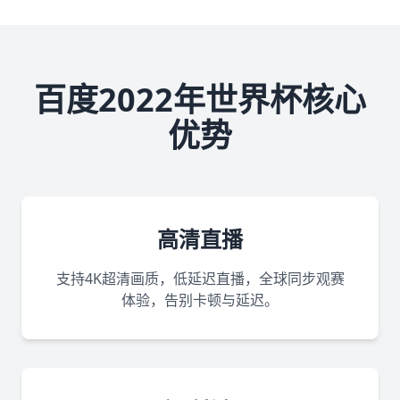
百度2022年世界杯核心
优势
高清直播
支持4K超清画质，低延迟直播，全球同步观赛
体验，告别卡顿与延迟。