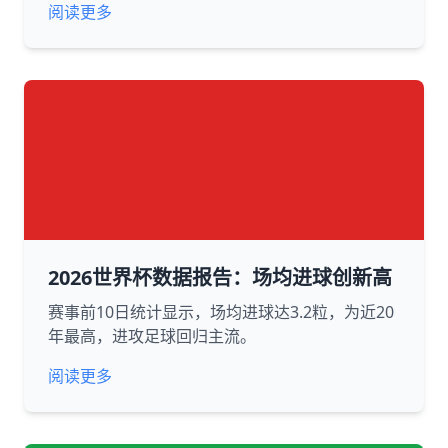
阅读更多
2026世界杯数据报告：场均进球创新高
赛事前10日统计显示，场均进球达3.2粒，为近20
年最高，进攻足球回归主流。
阅读更多