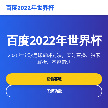
百度2022年世界杯
百度2022年世界杯
2026年全球足球巅峰对决，实时直播、独家
解析、不容错过
查看赛程
了解功能