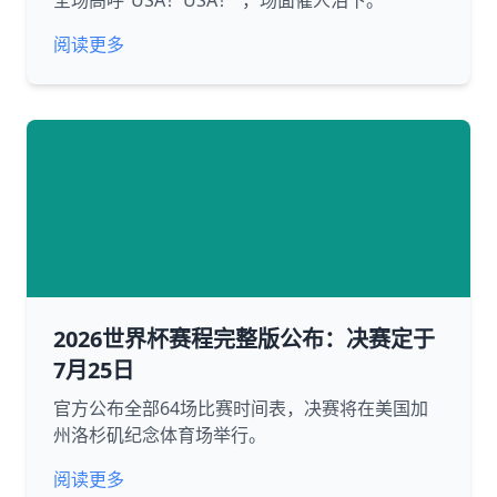
全场高呼“USA！USA！”，场面催人泪下。
阅读更多
2026世界杯赛程完整版公布：决赛定于
7月25日
官方公布全部64场比赛时间表，决赛将在美国加
州洛杉矶纪念体育场举行。
阅读更多