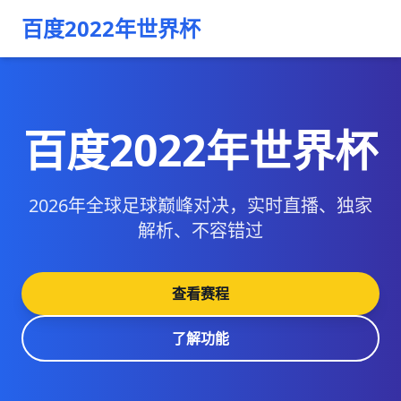
百度2022年世界杯
百度2022年世界杯
2026年全球足球巅峰对决，实时直播、独家
解析、不容错过
查看赛程
了解功能