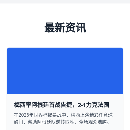
最新资讯
梅西率阿根廷首战告捷，2-1力克法国
在2026年世界杯揭幕战中，梅西上演精彩任意球
破门，帮助阿根廷队逆转取胜，全场观众沸腾。