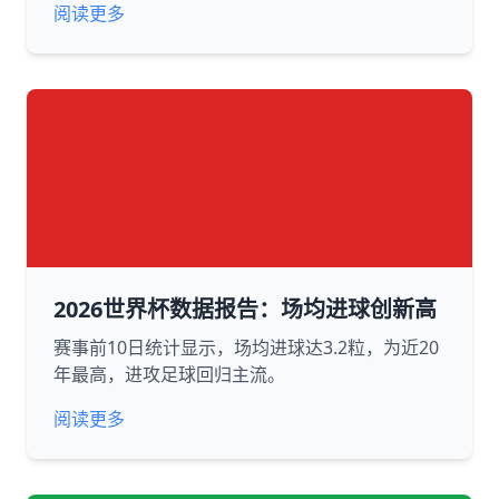
阅读更多
2026世界杯数据报告：场均进球创新高
赛事前10日统计显示，场均进球达3.2粒，为近20
年最高，进攻足球回归主流。
阅读更多