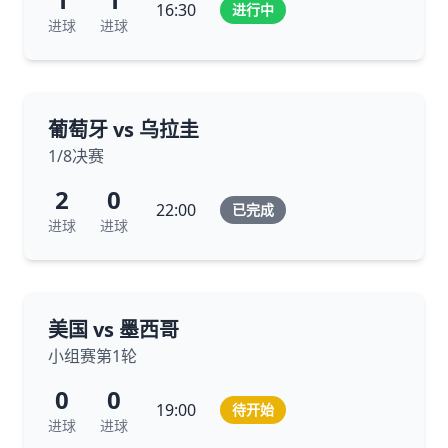
16:30
进行中
进球
进球
葡萄牙 vs 乌拉圭
1/8决赛
2
0
22:00
已完成
进球
进球
美国 vs 墨西哥
小组赛第1轮
0
0
19:00
待开始
进球
进球