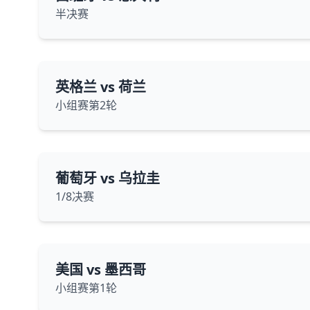
半决赛
英格兰 vs 荷兰
小组赛第2轮
葡萄牙 vs 乌拉圭
1/8决赛
美国 vs 墨西哥
小组赛第1轮