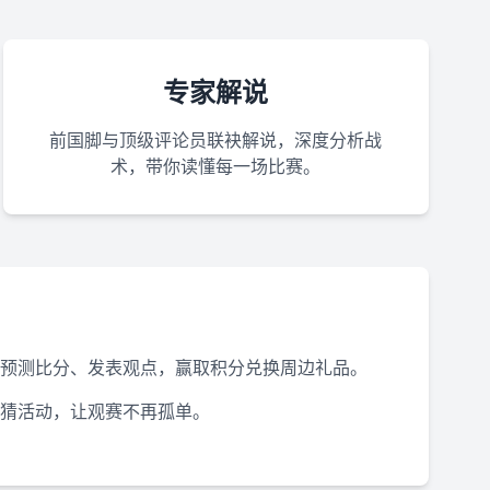
专家解说
前国脚与顶级评论员联袂解说，深度分析战
术，带你读懂每一场比赛。
预测比分、发表观点，赢取积分兑换周边礼品。
猜活动，让观赛不再孤单。