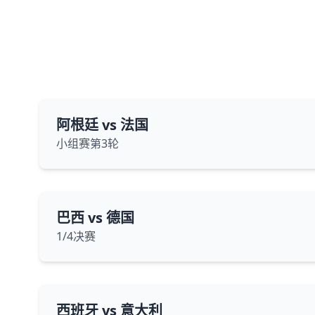
阿根廷 vs 法国
小组赛第3轮
巴西 vs 德国
1/4决赛
西班牙 vs 意大利