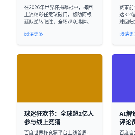
在2026年世界杯揭幕战中，梅西
赛事前
上演精彩任意球破门，帮助阿根
达3.
廷队逆转取胜，全场观众沸腾。
球回归
阅读更多
阅读更
球迷狂欢节：全球超2亿人
AI解
参与线上竞猜
评论
百度世界杯竞猜平台上线首周，
百度自