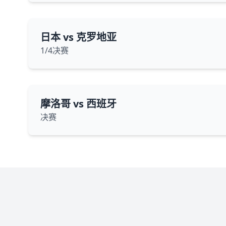
日本 vs 克罗地亚
1/4决赛
摩洛哥 vs 西班牙
决赛