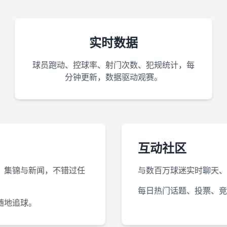
实时数据
球员跑动、控球率、射门次数、犯规统计，每
分钟更新，数据驱动观赛。
互动社区
、集锦与新闻，不错过任
与数百万球迷实时聊天、
每日热门话题、投票、竞
随地追球。