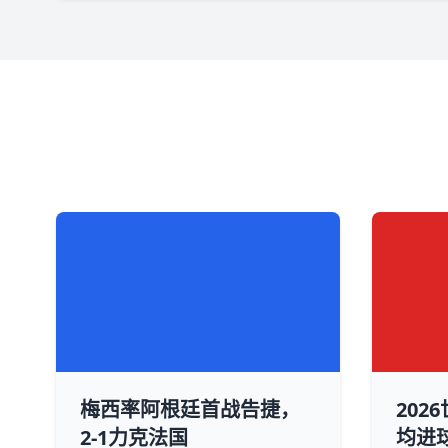
梅西率阿根廷首战告捷，
202
2-1力克法国
均进