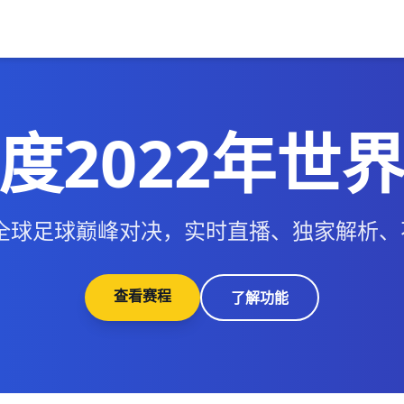
度2022年世
年全球足球巅峰对决，实时直播、独家解析
查看赛程
了解功能