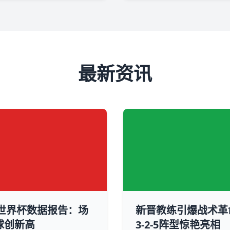
最新资讯
6世界杯数据报告：场
新晋教练引爆战术革
球创新高
3-2-5阵型惊艳亮相