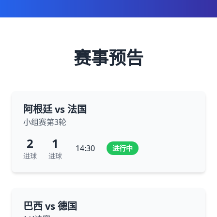
赛事预告
阿根廷 vs 法国
小组赛第3轮
2
1
14:30
进行中
进球
进球
巴西 vs 德国