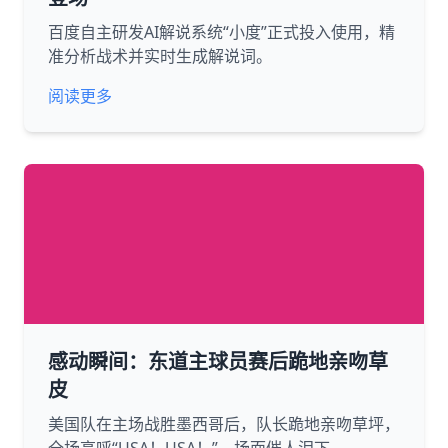
百度自主研发AI解说系统“小度”正式投入使用，精
准分析战术并实时生成解说词。
阅读更多
感动瞬间：东道主球员赛后跪地亲吻草
皮
美国队在主场战胜墨西哥后，队长跪地亲吻草坪，