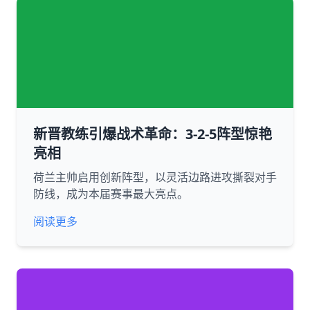
新晋教练引爆战术革命：3-2-5阵型惊艳
亮相
荷兰主帅启用创新阵型，以灵活边路进攻撕裂对手
防线，成为本届赛事最大亮点。
阅读更多