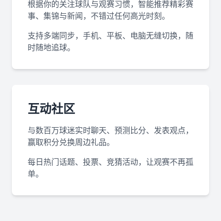
根据你的关注球队与观赛习惯，智能推荐精彩赛
事、集锦与新闻，不错过任何高光时刻。
支持多端同步，手机、平板、电脑无缝切换，随
时随地追球。
互动社区
与数百万球迷实时聊天、预测比分、发表观点，
赢取积分兑换周边礼品。
每日热门话题、投票、竞猜活动，让观赛不再孤
单。