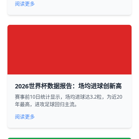
阅读更多
2026世界杯数据报告：场均进球创新高
赛事前10日统计显示，场均进球达3.2粒，为近20
年最高，进攻足球回归主流。
阅读更多