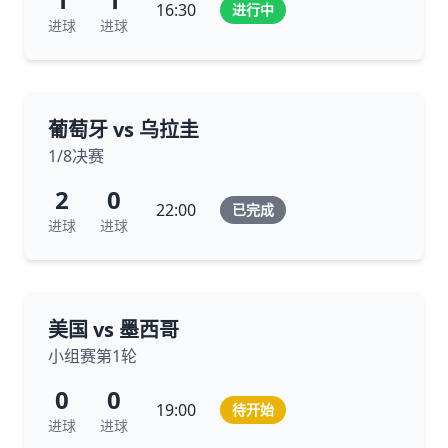
16:30
进行中
进球
进球
葡萄牙 vs 乌拉圭
1/8决赛
2
0
22:00
已完成
进球
进球
美国 vs 墨西哥
小组赛第1轮
0
0
19:00
待开始
进球
进球