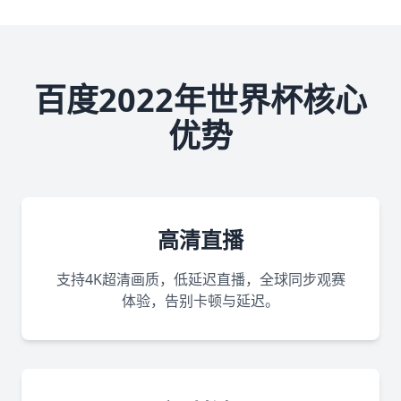
百度2022年世界杯核心
优势
高清直播
支持4K超清画质，低延迟直播，全球同步观赛
体验，告别卡顿与延迟。