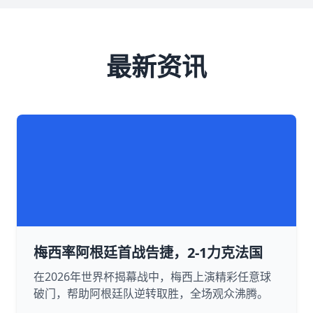
最新资讯
梅西率阿根廷首战告捷，2-1力克法国
在2026年世界杯揭幕战中，梅西上演精彩任意球
破门，帮助阿根廷队逆转取胜，全场观众沸腾。