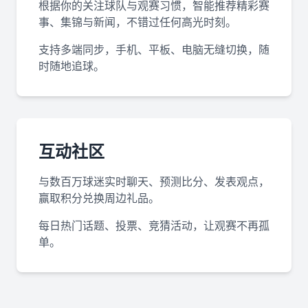
根据你的关注球队与观赛习惯，智能推荐精彩赛
事、集锦与新闻，不错过任何高光时刻。
支持多端同步，手机、平板、电脑无缝切换，随
时随地追球。
互动社区
与数百万球迷实时聊天、预测比分、发表观点，
赢取积分兑换周边礼品。
每日热门话题、投票、竞猜活动，让观赛不再孤
单。