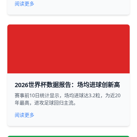
阅读更多
2026世界杯数据报告：场均进球创新高
赛事前10日统计显示，场均进球达3.2粒，为近20
年最高，进攻足球回归主流。
阅读更多