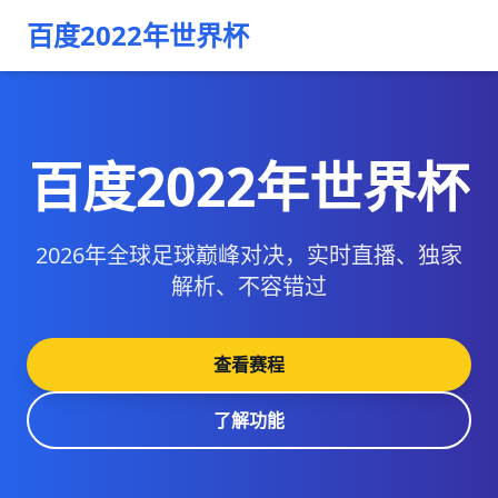
百度2022年世界杯
百度2022年世界杯
2026年全球足球巅峰对决，实时直播、独家
解析、不容错过
查看赛程
了解功能