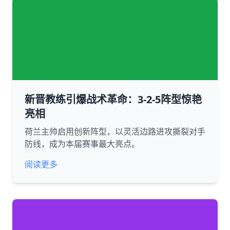
新晋教练引爆战术革命：3-2-5阵型惊艳
亮相
荷兰主帅启用创新阵型，以灵活边路进攻撕裂对手
防线，成为本届赛事最大亮点。
阅读更多