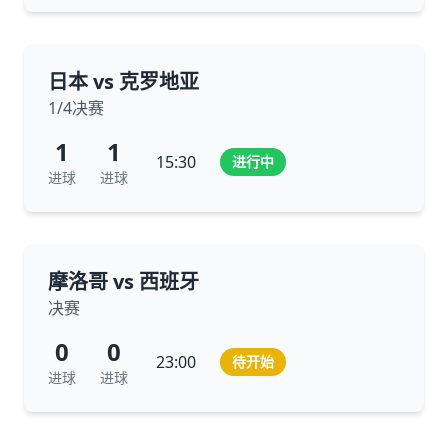
日本 vs 克罗地亚
1/4决赛
1
1
15:30
进行中
进球
进球
摩洛哥 vs 西班牙
决赛
0
0
23:00
待开始
进球
进球