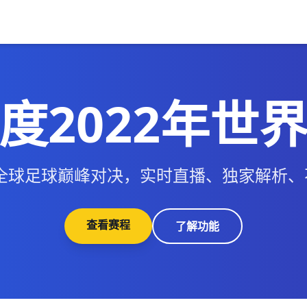
度2022年世
年全球足球巅峰对决，实时直播、独家解析
查看赛程
了解功能