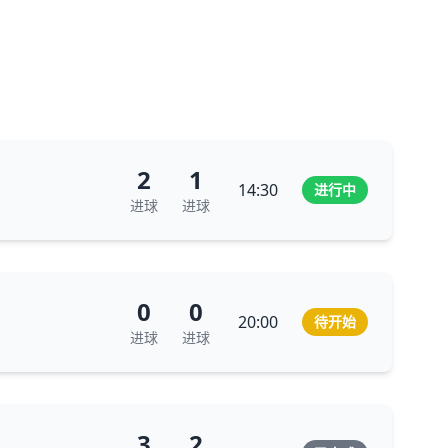
2
1
14:30
进行中
进球
进球
0
0
20:00
待开始
进球
进球
3
2