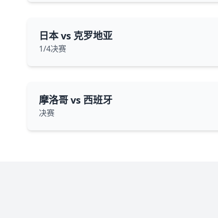
日本 vs 克罗地亚
1/4决赛
摩洛哥 vs 西班牙
决赛