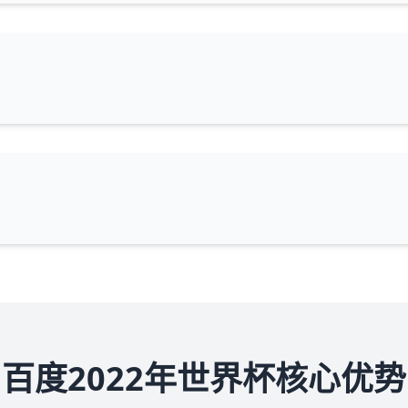
百度2022年世界杯核心优势