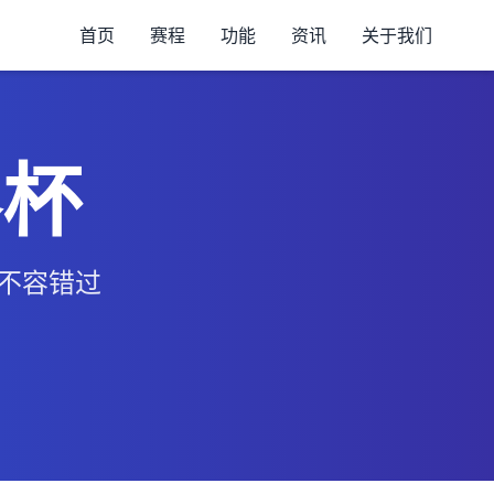
首页
赛程
功能
资讯
关于我们
界杯
、不容错过