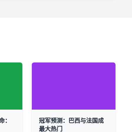
命：
冠军预测：巴西与法国成
最大热门