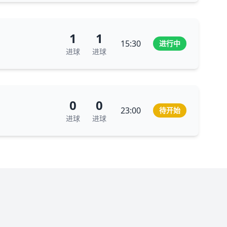
1
1
15:30
进行中
进球
进球
0
0
23:00
待开始
进球
进球