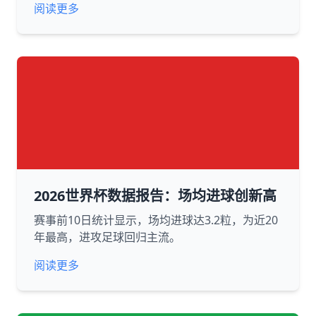
阅读更多
2026世界杯数据报告：场均进球创新高
赛事前10日统计显示，场均进球达3.2粒，为近20
年最高，进攻足球回归主流。
阅读更多