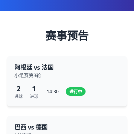
赛事预告
阿根廷 vs 法国
小组赛第3轮
2
1
14:30
进行中
进球
进球
巴西 vs 德国