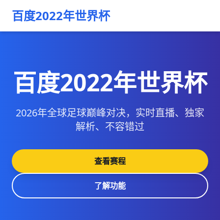
百度2022年世界杯
百度2022年世界杯
2026年全球足球巅峰对决，实时直播、独家
解析、不容错过
查看赛程
了解功能