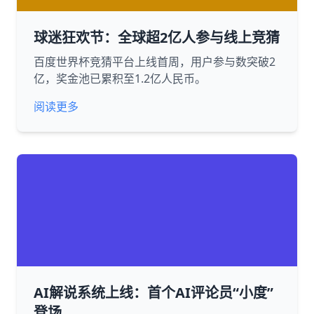
球迷狂欢节：全球超2亿人参与线上竞猜
百度世界杯竞猜平台上线首周，用户参与数突破2
亿，奖金池已累积至1.2亿人民币。
阅读更多
AI解说系统上线：首个AI评论员“小度”
登场