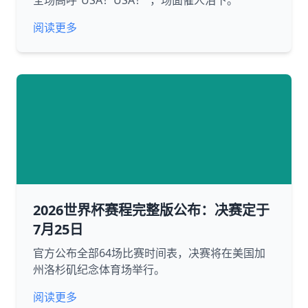
全场高呼“USA！USA！”，场面催人泪下。
阅读更多
2026世界杯赛程完整版公布：决赛定于
7月25日
官方公布全部64场比赛时间表，决赛将在美国加
州洛杉矶纪念体育场举行。
阅读更多