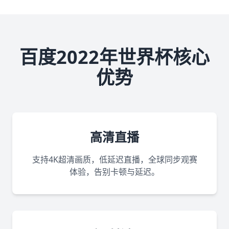
百度2022年世界杯核心
优势
高清直播
支持4K超清画质，低延迟直播，全球同步观赛
体验，告别卡顿与延迟。