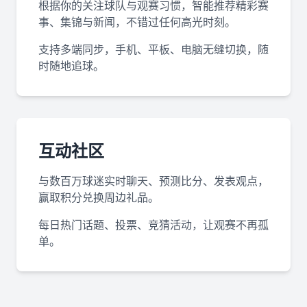
根据你的关注球队与观赛习惯，智能推荐精彩赛
事、集锦与新闻，不错过任何高光时刻。
支持多端同步，手机、平板、电脑无缝切换，随
时随地追球。
互动社区
与数百万球迷实时聊天、预测比分、发表观点，
赢取积分兑换周边礼品。
每日热门话题、投票、竞猜活动，让观赛不再孤
单。