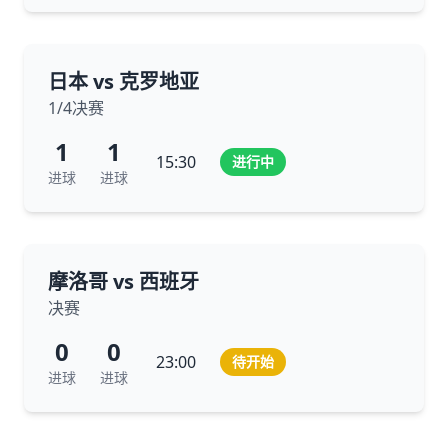
日本 vs 克罗地亚
1/4决赛
1
1
15:30
进行中
进球
进球
摩洛哥 vs 西班牙
决赛
0
0
23:00
待开始
进球
进球