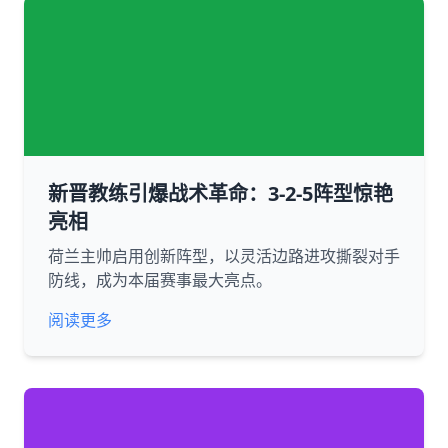
新晋教练引爆战术革命：3-2-5阵型惊艳
亮相
荷兰主帅启用创新阵型，以灵活边路进攻撕裂对手
防线，成为本届赛事最大亮点。
阅读更多