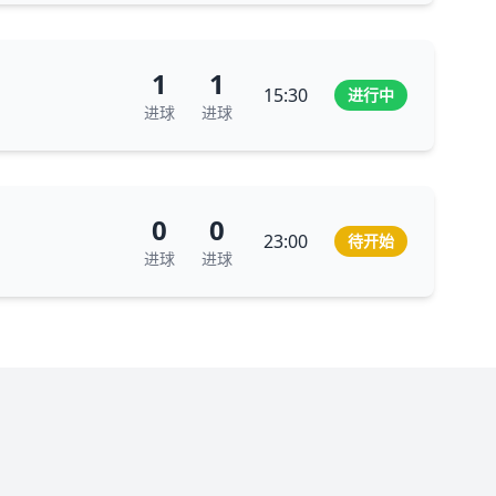
1
1
15:30
进行中
进球
进球
0
0
23:00
待开始
进球
进球