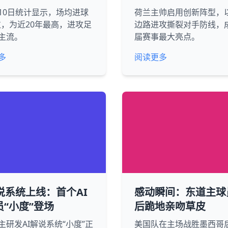
10日统计显示，场均进球
荷兰主帅启用创新阵型，
2粒，为近20年最高，进攻足
边路进攻撕裂对手防线，
主流。
届赛事最大亮点。
多
阅读更多
说系统上线：首个AI
感动瞬间：东道主球
员“小度”登场
后跪地亲吻草皮
主研发AI解说系统“小度”正
美国队在主场战胜墨西哥