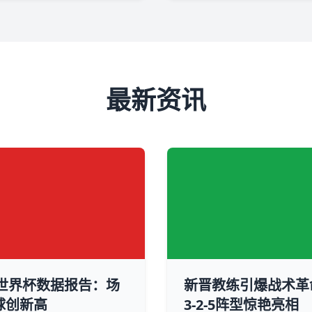
最新资讯
6世界杯数据报告：场
新晋教练引爆战术革
球创新高
3-2-5阵型惊艳亮相