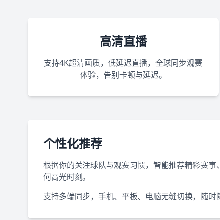
高清直播
支持4K超清画质，低延迟直播，全球同步观赛
体验，告别卡顿与延迟。
个性化推荐
根据你的关注球队与观赛习惯，智能推荐精彩赛事
何高光时刻。
支持多端同步，手机、平板、电脑无缝切换，随时