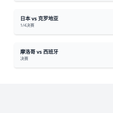
日本 vs 克罗地亚
1/4决赛
摩洛哥 vs 西班牙
决赛