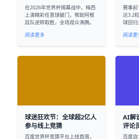
在2026年世界杯揭幕战中，梅西
赛事前
上演精彩任意球破门，帮助阿根
达3.
廷队逆转取胜，全场观众沸腾。
球回归
阅读更多
阅读更
球迷狂欢节：全球超2亿人
AI解
参与线上竞猜
评论
百度世界杯竞猜平台上线首周，
百度自