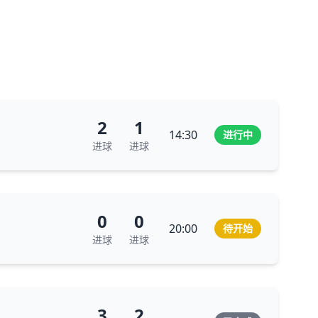
2
1
14:30
进行中
进球
进球
0
0
20:00
待开始
进球
进球
3
2