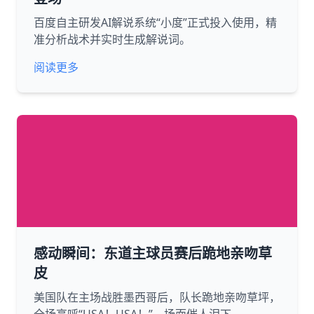
百度自主研发AI解说系统“小度”正式投入使用，精
准分析战术并实时生成解说词。
阅读更多
感动瞬间：东道主球员赛后跪地亲吻草
皮
美国队在主场战胜墨西哥后，队长跪地亲吻草坪，