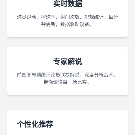
实时数据
球员跑动、控球率、射门次数、犯规统计，每分
钟更新，数据驱动观赛。
专家解说
前国脚与顶级评论员联袂解说，深度分析战术，
带你读懂每一场比赛。
个性化推荐