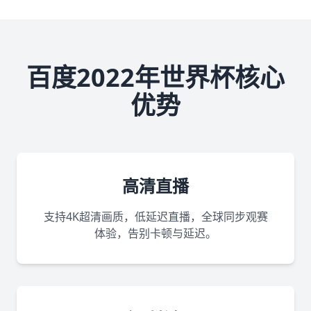
百度2022年世界杯核心
优势
高清直播
支持4K超清画质，低延迟直播，全球同步观赛
体验，告别卡顿与延迟。