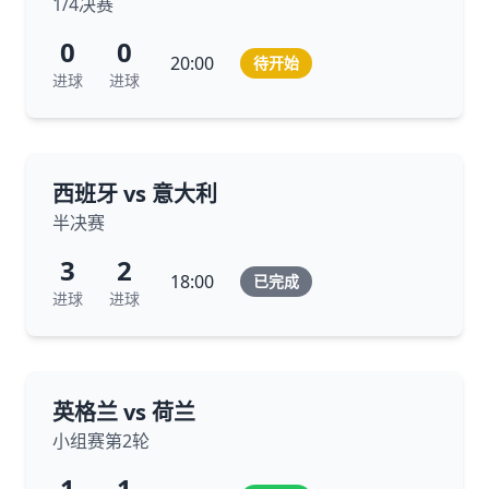
1/4决赛
0
0
20:00
待开始
进球
进球
西班牙 vs 意大利
半决赛
3
2
18:00
已完成
进球
进球
英格兰 vs 荷兰
小组赛第2轮
1
1