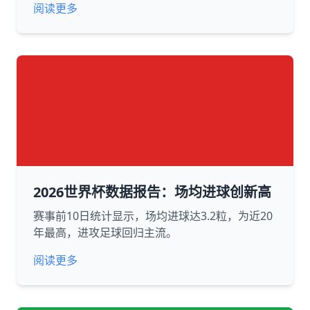
阅读更多
2026世界杯数据报告：场均进球创新高
赛事前10日统计显示，场均进球达3.2粒，为近20
年最高，进攻足球回归主流。
阅读更多