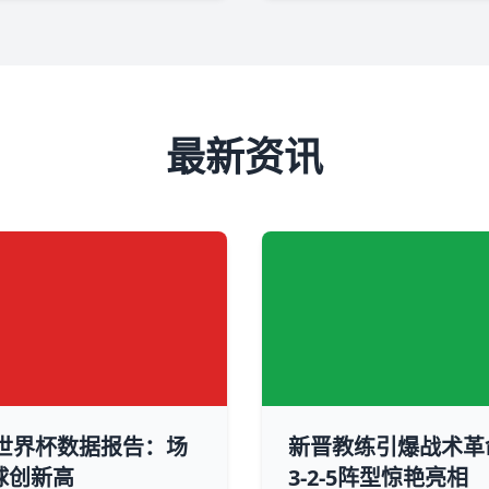
最新资讯
6世界杯数据报告：场
新晋教练引爆战术革
球创新高
3-2-5阵型惊艳亮相