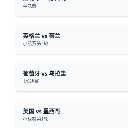
半决赛
英格兰 vs 荷兰
小组赛第2轮
葡萄牙 vs 乌拉圭
1/8决赛
美国 vs 墨西哥
小组赛第1轮