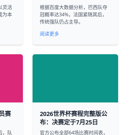
以灵活
根据百度大数据分析，巴西队夺
成为本
冠概率达34%，法国紧随其后，
传统强队仍占主导。
阅读更多
员赛
2026世界杯赛程完整版公
布：决赛定于7月25日
后，队
官方公布全部64场比赛时间表，