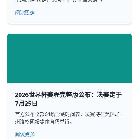
全场高呼“USA！USA！”，场面催人泪下。
阅读更多
2026世界杯赛程完整版公布：决赛定于
7月25日
官方公布全部64场比赛时间表，决赛将在美国加
州洛杉矶纪念体育场举行。
阅读更多