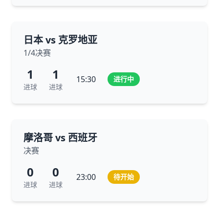
日本 vs 克罗地亚
1/4决赛
1
1
15:30
进行中
进球
进球
摩洛哥 vs 西班牙
决赛
0
0
23:00
待开始
进球
进球