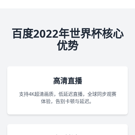
百度2022年世界杯核心
优势
高清直播
支持4K超清画质，低延迟直播，全球同步观赛
体验，告别卡顿与延迟。