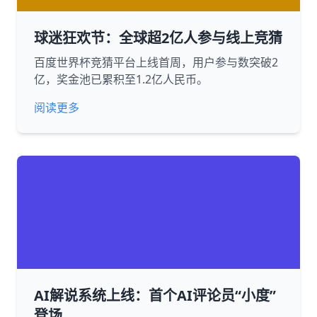
球迷狂欢节：全球超2亿人参与线上竞猜
百度世界杯竞猜平台上线首周，用户参与数突破2
亿，奖金池已累积至1.2亿人民币。
阅读更多
AI解说系统上线：首个AI评论员“小度”
登场