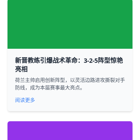
新晋教练引爆战术革命：3-2-5阵型惊艳
亮相
荷兰主帅启用创新阵型，以灵活边路进攻撕裂对手
防线，成为本届赛事最大亮点。
阅读更多