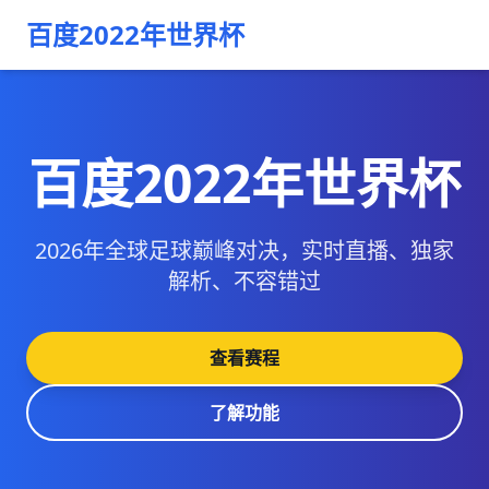
百度2022年世界杯
百度2022年世界杯
2026年全球足球巅峰对决，实时直播、独家
解析、不容错过
查看赛程
了解功能