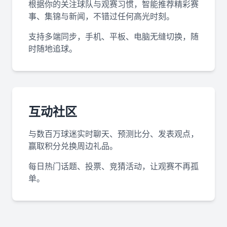
根据你的关注球队与观赛习惯，智能推荐精彩赛
事、集锦与新闻，不错过任何高光时刻。
支持多端同步，手机、平板、电脑无缝切换，随
时随地追球。
互动社区
与数百万球迷实时聊天、预测比分、发表观点，
赢取积分兑换周边礼品。
每日热门话题、投票、竞猜活动，让观赛不再孤
单。