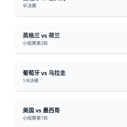
半决赛
英格兰 vs 荷兰
小组赛第2轮
葡萄牙 vs 乌拉圭
1/8决赛
美国 vs 墨西哥
小组赛第1轮