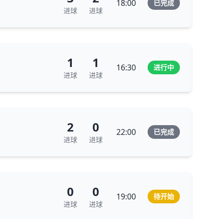
18:00
已完成
进球
进球
1
1
16:30
进行中
进球
进球
2
0
22:00
已完成
进球
进球
0
0
19:00
待开始
进球
进球