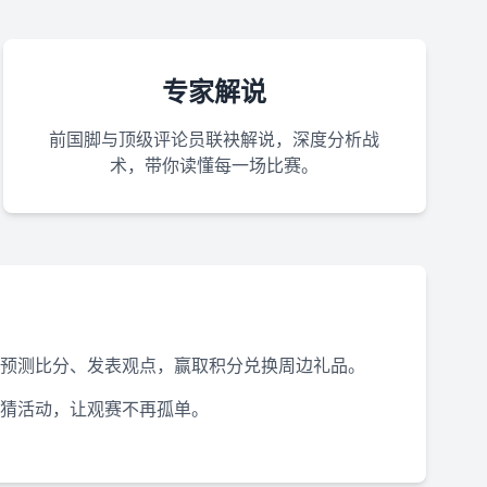
专家解说
前国脚与顶级评论员联袂解说，深度分析战
术，带你读懂每一场比赛。
预测比分、发表观点，赢取积分兑换周边礼品。
猜活动，让观赛不再孤单。