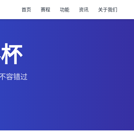
首页
赛程
功能
资讯
关于我们
界杯
、不容错过