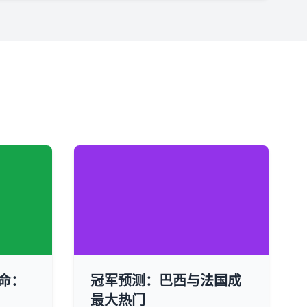
命：
冠军预测：巴西与法国成
最大热门