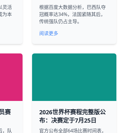
以灵活
根据百度大数据分析，巴西队夺
成为本
冠概率达34%，法国紧随其后，
传统强队仍占主导。
阅读更多
员赛
2026世界杯赛程完整版公
布：决赛定于7月25日
后，队
官方公布全部64场比赛时间表，