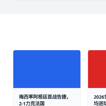
梅西率阿根廷首战告捷，
202
2-1力克法国
均进