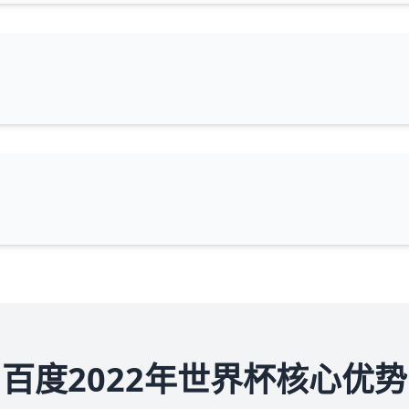
百度2022年世界杯核心优势