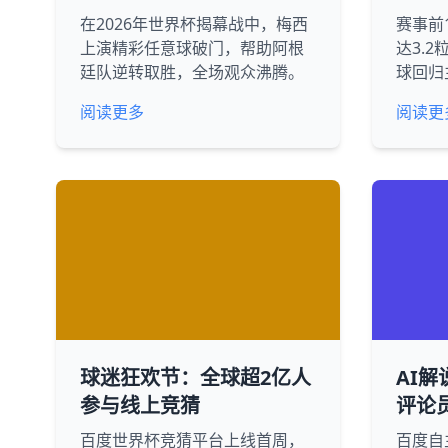
在2026年世界杯揭幕战中，梅西
赛事前
上演精彩任意球破门，帮助阿根
达3.
廷队逆转取胜，全场观众沸腾。
球回归
阅读更多
阅读更
球迷狂欢节：全球超2亿人
AI解
参与线上竞猜
评论
百度世界杯竞猜平台上线首周，
百度自