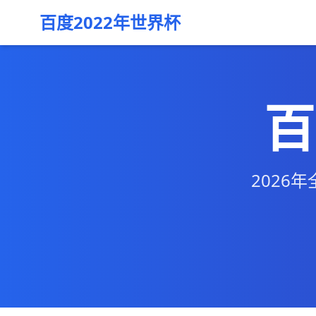
百度2022年世界杯
百
2026