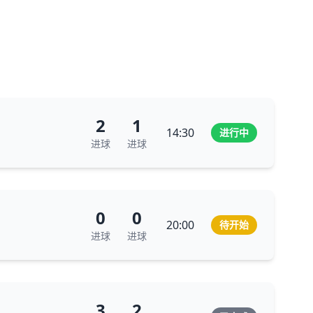
2
1
14:30
进行中
进球
进球
0
0
20:00
待开始
进球
进球
3
2