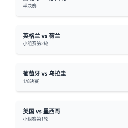
半决赛
英格兰 vs 荷兰
小组赛第2轮
葡萄牙 vs 乌拉圭
1/8决赛
美国 vs 墨西哥
小组赛第1轮