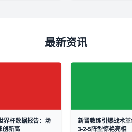
最新资讯
6世界杯数据报告：场
新晋教练引爆战术革
球创新高
3-2-5阵型惊艳亮相