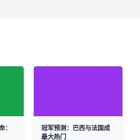
命：
冠军预测：巴西与法国成
最大热门