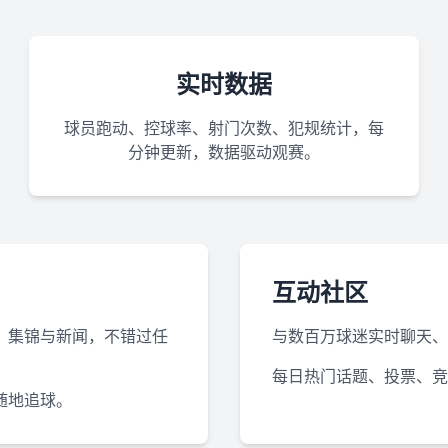
实时数据
球员跑动、控球率、射门次数、犯规统计，每
分钟更新，数据驱动观赛。
互动社区
、集锦与新闻，不错过任
与数百万球迷实时聊天、
每日热门话题、投票、竞
随地追球。