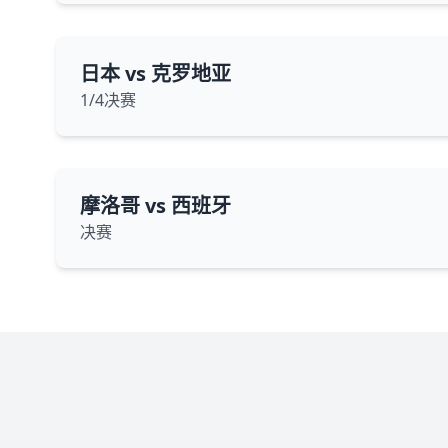
日本 vs 克罗地亚
1/4决赛
摩洛哥 vs 西班牙
决赛