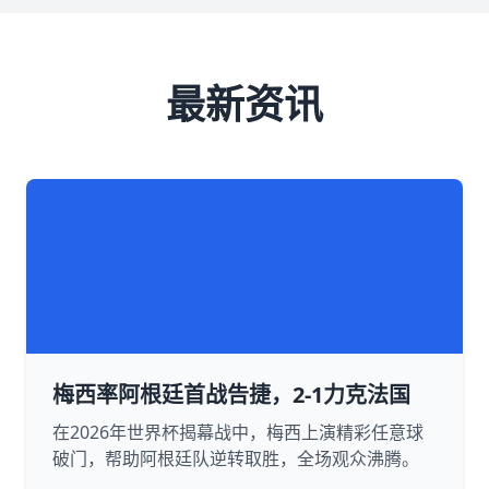
最新资讯
梅西率阿根廷首战告捷，2-1力克法国
在2026年世界杯揭幕战中，梅西上演精彩任意球
破门，帮助阿根廷队逆转取胜，全场观众沸腾。