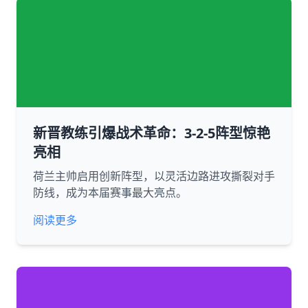
新晋教练引爆战术革命：3-2-5阵型惊艳
亮相
荷兰主帅启用创新阵型，以灵活边路进攻撕裂对手
防线，成为本届赛事最大亮点。
阅读更多