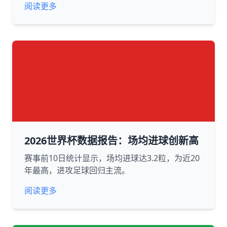
阅读更多
2026世界杯数据报告：场均进球创新高
赛事前10日统计显示，场均进球达3.2粒，为近20
年最高，进攻足球回归主流。
阅读更多