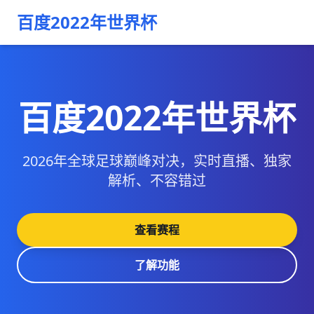
百度2022年世界杯
百度2022年世界杯
2026年全球足球巅峰对决，实时直播、独家
解析、不容错过
查看赛程
了解功能