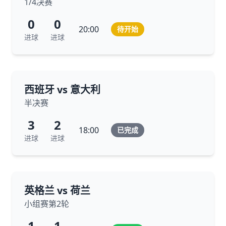
1/4决赛
0
0
20:00
待开始
进球
进球
西班牙 vs 意大利
半决赛
3
2
18:00
已完成
进球
进球
英格兰 vs 荷兰
小组赛第2轮
1
1