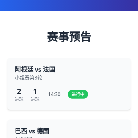
赛事预告
阿根廷 vs 法国
小组赛第3轮
2
1
14:30
进行中
进球
进球
巴西 vs 德国