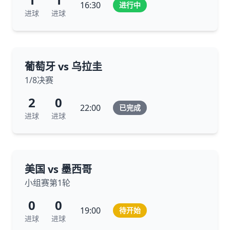
16:30
进行中
进球
进球
葡萄牙 vs 乌拉圭
1/8决赛
2
0
22:00
已完成
进球
进球
美国 vs 墨西哥
小组赛第1轮
0
0
19:00
待开始
进球
进球