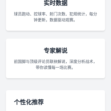
实时数据
球员跑动、控球率、射门次数、犯规统计，每分
钟更新，数据驱动观赛。
专家解说
前国脚与顶级评论员联袂解说，深度分析战术，
带你读懂每一场比赛。
个性化推荐