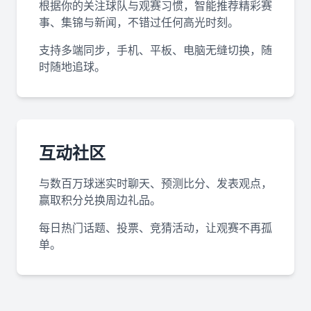
根据你的关注球队与观赛习惯，智能推荐精彩赛
事、集锦与新闻，不错过任何高光时刻。
支持多端同步，手机、平板、电脑无缝切换，随
时随地追球。
互动社区
与数百万球迷实时聊天、预测比分、发表观点，
赢取积分兑换周边礼品。
每日热门话题、投票、竞猜活动，让观赛不再孤
单。