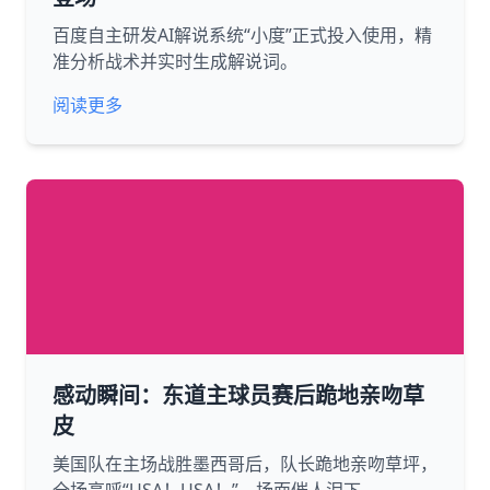
百度自主研发AI解说系统“小度”正式投入使用，精
准分析战术并实时生成解说词。
阅读更多
感动瞬间：东道主球员赛后跪地亲吻草
皮
美国队在主场战胜墨西哥后，队长跪地亲吻草坪，