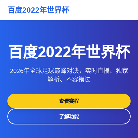
百度2022年世界杯
百度2022年世界杯
2026年全球足球巅峰对决，实时直播、独家
解析、不容错过
查看赛程
了解功能