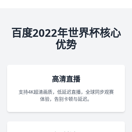
百度2022年世界杯核心
优势
高清直播
支持4K超清画质，低延迟直播，全球同步观赛
体验，告别卡顿与延迟。