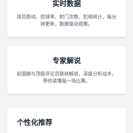
实时数据
球员跑动、控球率、射门次数、犯规统计，每分
钟更新，数据驱动观赛。
专家解说
前国脚与顶级评论员联袂解说，深度分析战术，
带你读懂每一场比赛。
个性化推荐