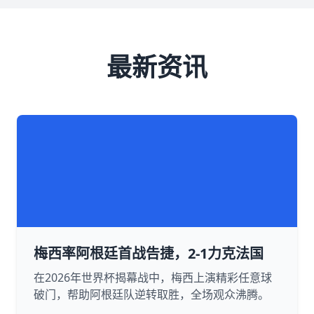
最新资讯
梅西率阿根廷首战告捷，2-1力克法国
在2026年世界杯揭幕战中，梅西上演精彩任意球
破门，帮助阿根廷队逆转取胜，全场观众沸腾。