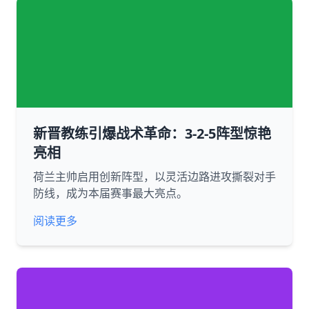
新晋教练引爆战术革命：3-2-5阵型惊艳
亮相
荷兰主帅启用创新阵型，以灵活边路进攻撕裂对手
防线，成为本届赛事最大亮点。
阅读更多