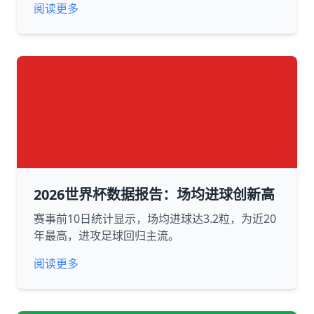
阅读更多
2026世界杯数据报告：场均进球创新高
赛事前10日统计显示，场均进球达3.2粒，为近20
年最高，进攻足球回归主流。
阅读更多