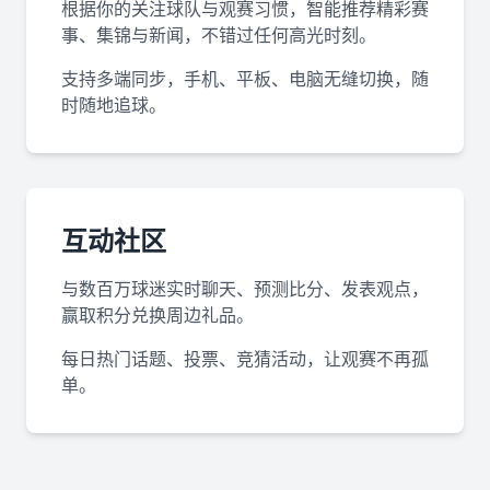
根据你的关注球队与观赛习惯，智能推荐精彩赛
事、集锦与新闻，不错过任何高光时刻。
支持多端同步，手机、平板、电脑无缝切换，随
时随地追球。
互动社区
与数百万球迷实时聊天、预测比分、发表观点，
赢取积分兑换周边礼品。
每日热门话题、投票、竞猜活动，让观赛不再孤
单。