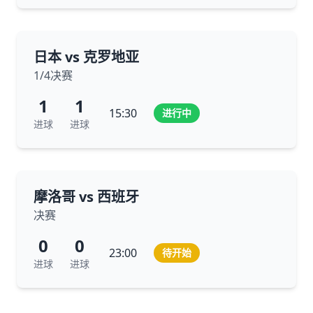
日本 vs 克罗地亚
1/4决赛
1
1
15:30
进行中
进球
进球
摩洛哥 vs 西班牙
决赛
0
0
23:00
待开始
进球
进球