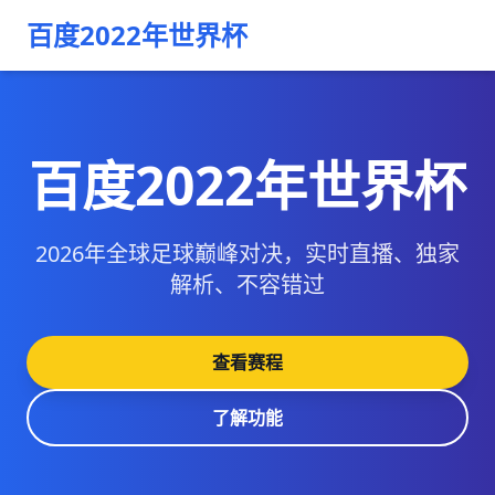
百度2022年世界杯
百度2022年世界杯
2026年全球足球巅峰对决，实时直播、独家
解析、不容错过
查看赛程
了解功能