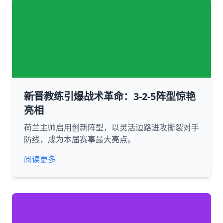
新晋教练引爆战术革命：3-2-5阵型惊艳
亮相
荷兰主帅启用创新阵型，以灵活边路进攻撕裂对手
防线，成为本届赛事最大亮点。
阅读更多