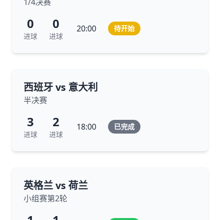
1/4决赛
0
0
20:00
待开始
进球
进球
西班牙 vs 意大利
半决赛
3
2
18:00
已完成
进球
进球
英格兰 vs 荷兰
小组赛第2轮
1
1