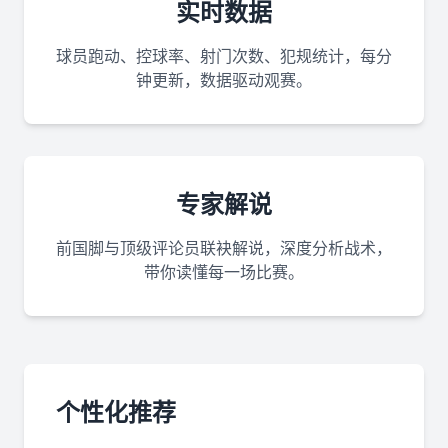
实时数据
球员跑动、控球率、射门次数、犯规统计，每分
钟更新，数据驱动观赛。
专家解说
前国脚与顶级评论员联袂解说，深度分析战术，
带你读懂每一场比赛。
个性化推荐