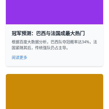
冠军预测：巴西与法国成最大热门
根据百度大数据分析，巴西队夺冠概率达34%，法
国紧随其后，传统强队仍占主导。
阅读更多