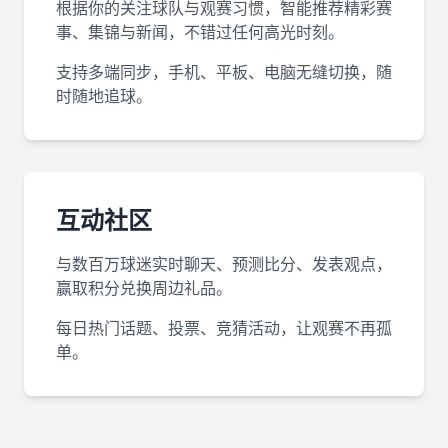
根据你的关注球队与观赛习惯，智能推荐精彩赛
事、集锦与新闻，不错过任何高光时刻。
支持多端同步，手机、平板、电脑无缝切换，随
时随地追球。
互动社区
与数百万球迷实时聊天、预测比分、发表观点，
赢取积分兑换周边礼品。
每日热门话题、投票、竞猜活动，让观赛不再孤
单。