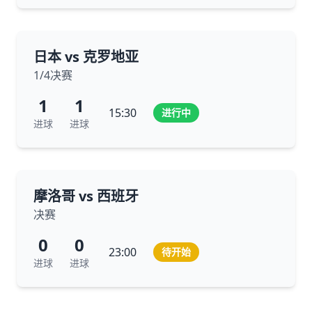
日本 vs 克罗地亚
1/4决赛
1
1
15:30
进行中
进球
进球
摩洛哥 vs 西班牙
决赛
0
0
23:00
待开始
进球
进球