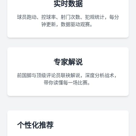
实时数据
球员跑动、控球率、射门次数、犯规统计，每分
钟更新，数据驱动观赛。
专家解说
前国脚与顶级评论员联袂解说，深度分析战术，
带你读懂每一场比赛。
个性化推荐