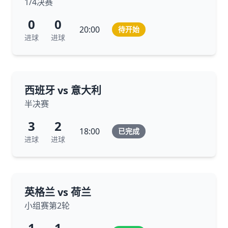
1/4决赛
0
0
20:00
待开始
进球
进球
西班牙 vs 意大利
半决赛
3
2
18:00
已完成
进球
进球
英格兰 vs 荷兰
小组赛第2轮
1
1