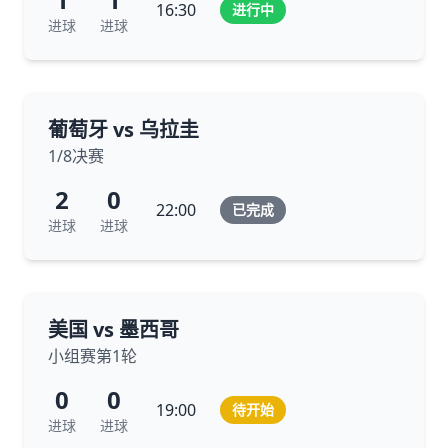
16:30
进行中
进球
进球
葡萄牙 vs 乌拉圭
1/8决赛
2
0
22:00
已完成
进球
进球
美国 vs 墨西哥
小组赛第1轮
0
0
19:00
待开始
进球
进球