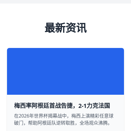
最新资讯
梅西率阿根廷首战告捷，2-1力克法国
在2026年世界杯揭幕战中，梅西上演精彩任意球
破门，帮助阿根廷队逆转取胜，全场观众沸腾。