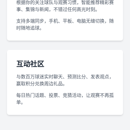
根据你的关注球队与观赛习惯，智能推荐精彩赛
事、集锦与新闻，不错过任何高光时刻。
支持多端同步，手机、平板、电脑无缝切换，随
时随地追球。
互动社区
与数百万球迷实时聊天、预测比分、发表观点，
赢取积分兑换周边礼品。
每日热门话题、投票、竞猜活动，让观赛不再孤
单。