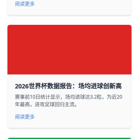
阅读更多
2026世界杯数据报告：场均进球创新高
赛事前10日统计显示，场均进球达3.2粒，为近20
年最高，进攻足球回归主流。
阅读更多