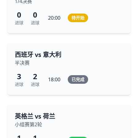
1/4决赛
0
0
20:00
待开始
进球
进球
西班牙 vs 意大利
半决赛
3
2
18:00
已完成
进球
进球
英格兰 vs 荷兰
小组赛第2轮
1
1