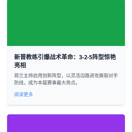
新晋教练引爆战术革命：3-2-5阵型惊艳
亮相
荷兰主帅启用创新阵型，以灵活边路进攻撕裂对手
防线，成为本届赛事最大亮点。
阅读更多