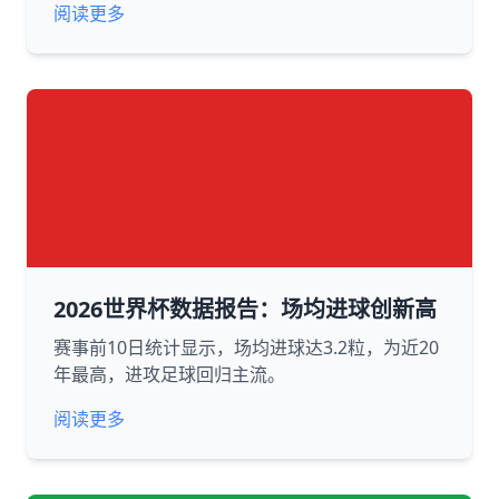
阅读更多
2026世界杯数据报告：场均进球创新高
赛事前10日统计显示，场均进球达3.2粒，为近20
年最高，进攻足球回归主流。
阅读更多