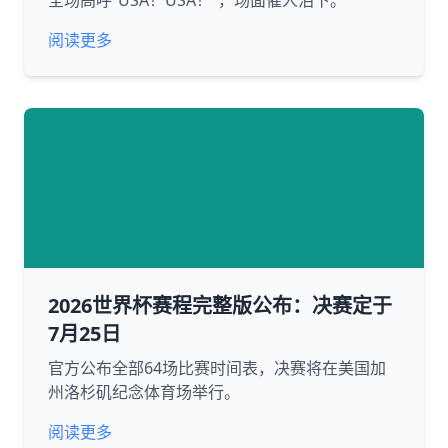
全场高呼“USA！USA！”，场面催人泪下。
阅读更多
2026世界杯赛程完整版公布：决赛定于
7月25日
官方公布全部64场比赛时间表，决赛将在美国加
州洛杉矶纪念体育场举行。
阅读更多