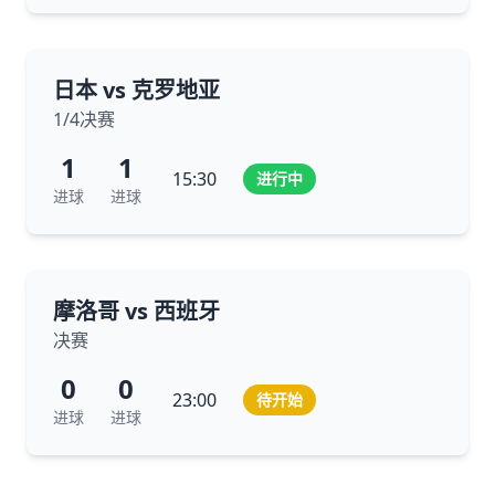
日本 vs 克罗地亚
1/4决赛
1
1
15:30
进行中
进球
进球
摩洛哥 vs 西班牙
决赛
0
0
23:00
待开始
进球
进球