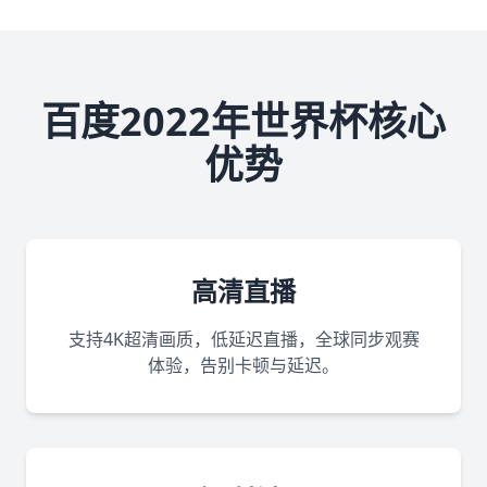
百度2022年世界杯核心
优势
高清直播
支持4K超清画质，低延迟直播，全球同步观赛
体验，告别卡顿与延迟。