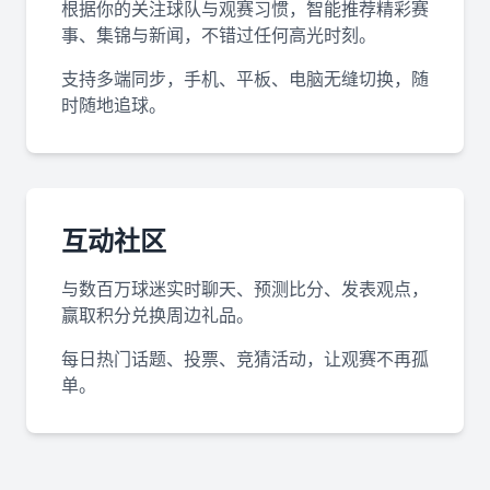
根据你的关注球队与观赛习惯，智能推荐精彩赛
事、集锦与新闻，不错过任何高光时刻。
支持多端同步，手机、平板、电脑无缝切换，随
时随地追球。
互动社区
与数百万球迷实时聊天、预测比分、发表观点，
赢取积分兑换周边礼品。
每日热门话题、投票、竞猜活动，让观赛不再孤
单。