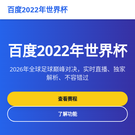
百度2022年世界杯
百度2022年世界杯
2026年全球足球巅峰对决，实时直播、独家
解析、不容错过
查看赛程
了解功能