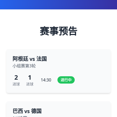
赛事预告
阿根廷 vs 法国
小组赛第3轮
2
1
14:30
进行中
进球
进球
巴西 vs 德国