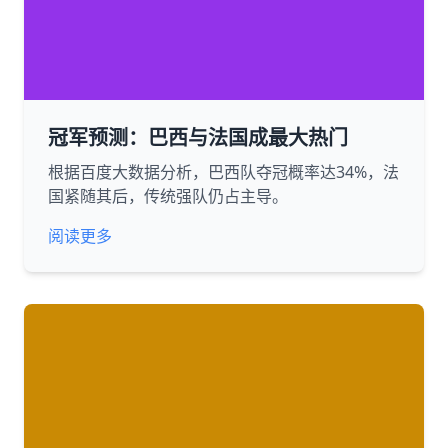
冠军预测：巴西与法国成最大热门
根据百度大数据分析，巴西队夺冠概率达34%，法
国紧随其后，传统强队仍占主导。
阅读更多