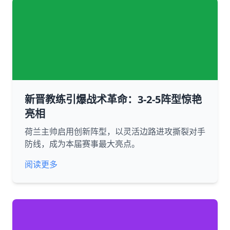
新晋教练引爆战术革命：3-2-5阵型惊艳
亮相
荷兰主帅启用创新阵型，以灵活边路进攻撕裂对手
防线，成为本届赛事最大亮点。
阅读更多