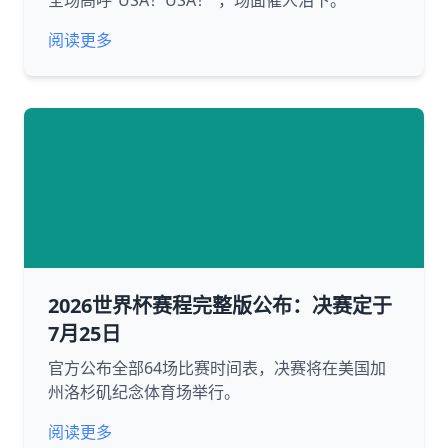
全场高呼“USA！USA！”，场面催人泪下。
阅读更多
2026世界杯赛程完整版公布：决赛定于
7月25日
官方公布全部64场比赛时间表，决赛将在美国加
州洛杉矶纪念体育场举行。
阅读更多