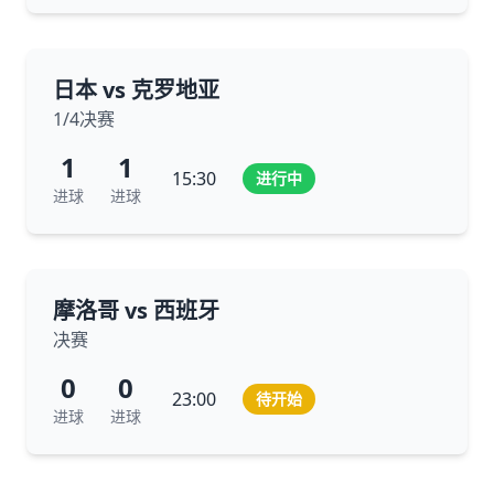
日本 vs 克罗地亚
1/4决赛
1
1
15:30
进行中
进球
进球
摩洛哥 vs 西班牙
决赛
0
0
23:00
待开始
进球
进球