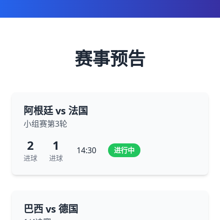
赛事预告
阿根廷 vs 法国
小组赛第3轮
2
1
14:30
进行中
进球
进球
巴西 vs 德国