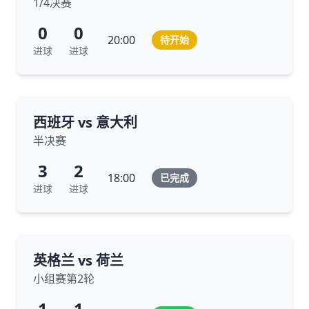
1/4决赛
0
0
20:00
待开始
进球
进球
西班牙 vs 意大利
半决赛
3
2
18:00
已完成
进球
进球
英格兰 vs 荷兰
小组赛第2轮
1
1