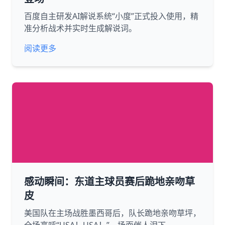
百度自主研发AI解说系统“小度”正式投入使用，精
准分析战术并实时生成解说词。
阅读更多
感动瞬间：东道主球员赛后跪地亲吻草
皮
美国队在主场战胜墨西哥后，队长跪地亲吻草坪，