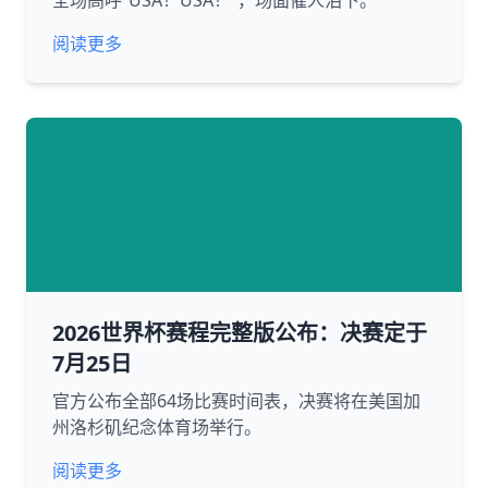
全场高呼“USA！USA！”，场面催人泪下。
阅读更多
2026世界杯赛程完整版公布：决赛定于
7月25日
官方公布全部64场比赛时间表，决赛将在美国加
州洛杉矶纪念体育场举行。
阅读更多