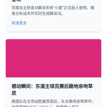
百度自主研发AI解说系统“小度”正式投入使用，精
准分析战术并实时生成解说词。
阅读更多
感动瞬间：东道主球员赛后跪地亲吻草
皮
美国队在主场战胜墨西哥后，队长跪地亲吻草坪，