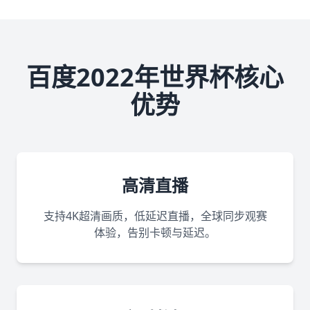
百度2022年世界杯核心
优势
高清直播
支持4K超清画质，低延迟直播，全球同步观赛
体验，告别卡顿与延迟。