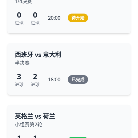
1/4决赛
0
0
20:00
待开始
进球
进球
西班牙 vs 意大利
半决赛
3
2
18:00
已完成
进球
进球
英格兰 vs 荷兰
小组赛第2轮
1
1