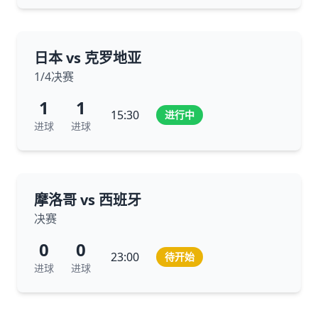
日本 vs 克罗地亚
1/4决赛
1
1
15:30
进行中
进球
进球
摩洛哥 vs 西班牙
决赛
0
0
23:00
待开始
进球
进球