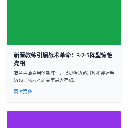
新晋教练引爆战术革命：3-2-5阵型惊艳
亮相
荷兰主帅启用创新阵型，以灵活边路进攻撕裂对手
防线，成为本届赛事最大亮点。
阅读更多