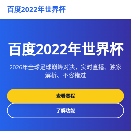
百度2022年世界杯
百度2022年世界杯
2026年全球足球巅峰对决，实时直播、独家
解析、不容错过
查看赛程
了解功能