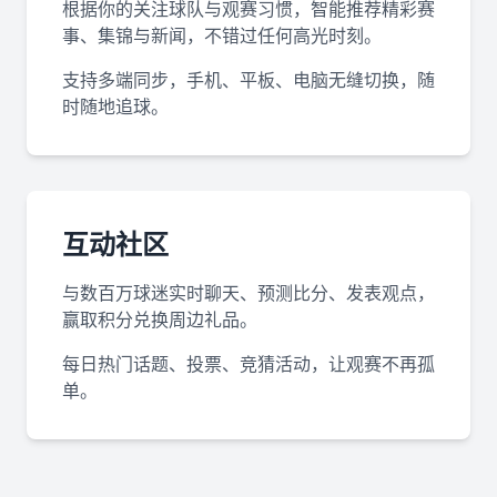
根据你的关注球队与观赛习惯，智能推荐精彩赛
事、集锦与新闻，不错过任何高光时刻。
支持多端同步，手机、平板、电脑无缝切换，随
时随地追球。
互动社区
与数百万球迷实时聊天、预测比分、发表观点，
赢取积分兑换周边礼品。
每日热门话题、投票、竞猜活动，让观赛不再孤
单。