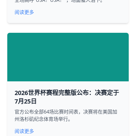
全场高呼“USA！USA！”，场面催人泪下。
阅读更多
2026世界杯赛程完整版公布：决赛定于
7月25日
官方公布全部64场比赛时间表，决赛将在美国加
州洛杉矶纪念体育场举行。
阅读更多