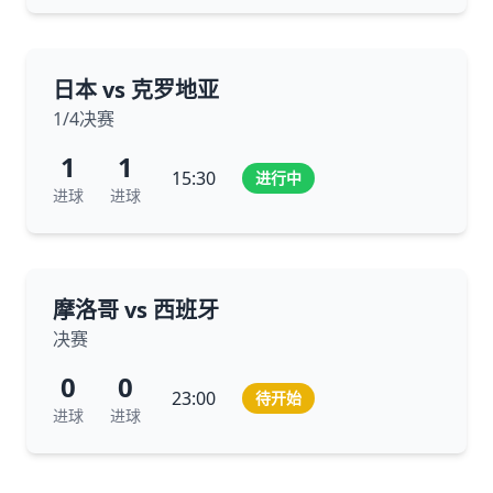
日本 vs 克罗地亚
1/4决赛
1
1
15:30
进行中
进球
进球
摩洛哥 vs 西班牙
决赛
0
0
23:00
待开始
进球
进球