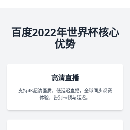
百度2022年世界杯核心
优势
高清直播
支持4K超清画质，低延迟直播，全球同步观赛
体验，告别卡顿与延迟。