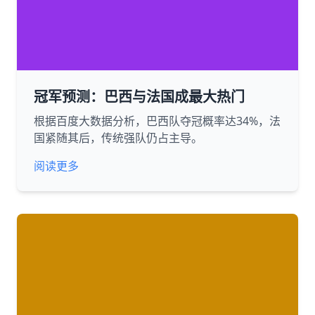
冠军预测：巴西与法国成最大热门
根据百度大数据分析，巴西队夺冠概率达34%，法
国紧随其后，传统强队仍占主导。
阅读更多