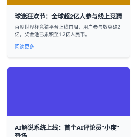
球迷狂欢节：全球超2亿人参与线上竞猜
百度世界杯竞猜平台上线首周，用户参与数突破2
亿，奖金池已累积至1.2亿人民币。
阅读更多
AI解说系统上线：首个AI评论员“小度”
登场