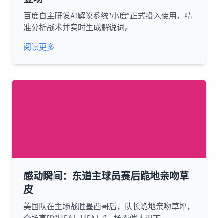
百度自主研发AI解说系统“小度”正式投入使用，精
准分析战术并实时生成解说词。
阅读更多
感动瞬间：东道主球员赛后跪地亲吻草
皮
美国队在主场战胜墨西哥后，队长跪地亲吻草坪，