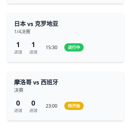
日本 vs 克罗地亚
1/4决赛
1
1
15:30
进行中
进球
进球
摩洛哥 vs 西班牙
决赛
0
0
23:00
待开始
进球
进球