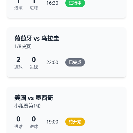
16:30
进行中
进球
进球
葡萄牙 vs 乌拉圭
1/8决赛
2
0
22:00
已完成
进球
进球
美国 vs 墨西哥
小组赛第1轮
0
0
19:00
待开始
进球
进球