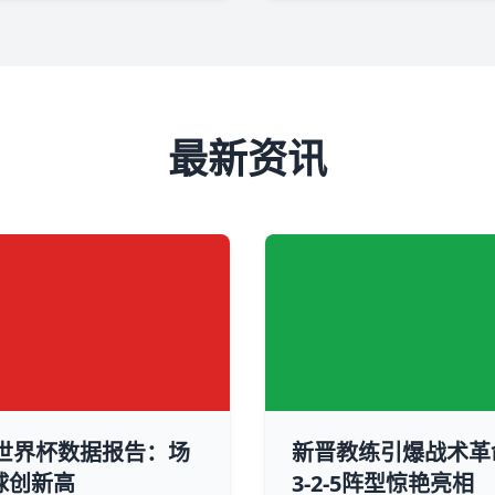
最新资讯
6世界杯数据报告：场
新晋教练引爆战术革
球创新高
3-2-5阵型惊艳亮相