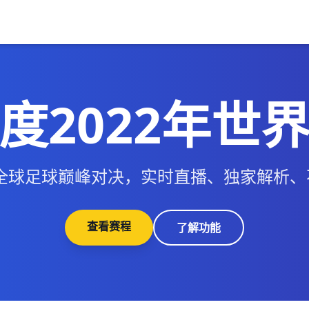
度2022年世
年全球足球巅峰对决，实时直播、独家解析
查看赛程
了解功能