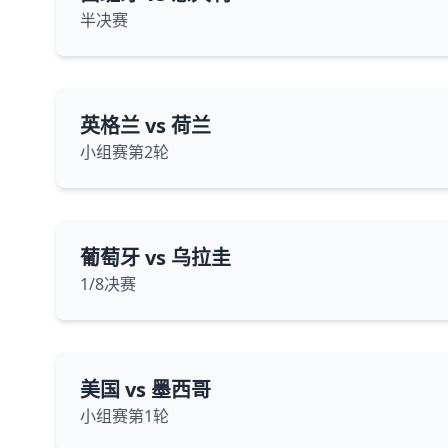
半决赛
英格兰 vs 荷兰
小组赛第2轮
葡萄牙 vs 乌拉圭
1/8决赛
美国 vs 墨西哥
小组赛第1轮