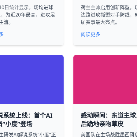
10日统计显示，场均进球
荷兰主帅启用创新阵型，
2粒，为近20年最高，进攻足
边路进攻撕裂对手防线，
主流。
届赛事最大亮点。
多
阅读更多
说系统上线：首个AI
感动瞬间：东道主球
员“小度”登场
后跪地亲吻草皮
主研发AI解说系统“小度”正
美国队在主场战胜墨西哥