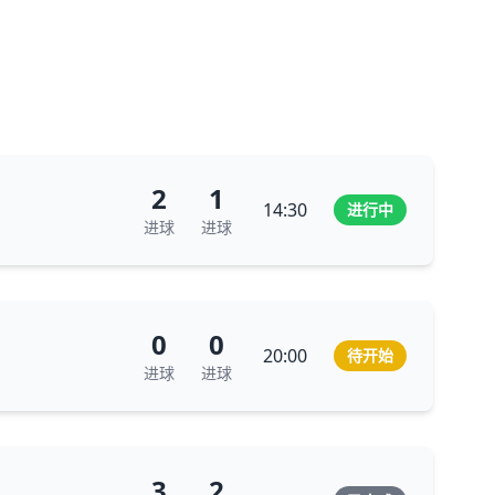
2
1
14:30
进行中
进球
进球
0
0
20:00
待开始
进球
进球
3
2