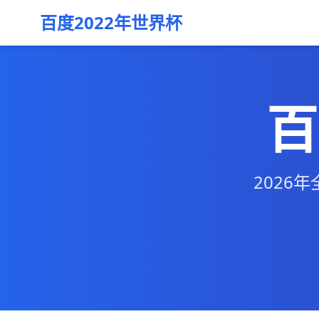
百度2022年世界杯
百
2026