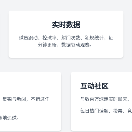
实时数据
球员跑动、控球率、射门次数、犯规统计，每
分钟更新，数据驱动观赛。
互动社区
、集锦与新闻，不错过任
与数百万球迷实时聊天、
每日热门话题、投票、竞
随地追球。