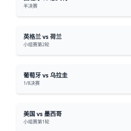
半决赛
英格兰 vs 荷兰
小组赛第2轮
葡萄牙 vs 乌拉圭
1/8决赛
美国 vs 墨西哥
小组赛第1轮