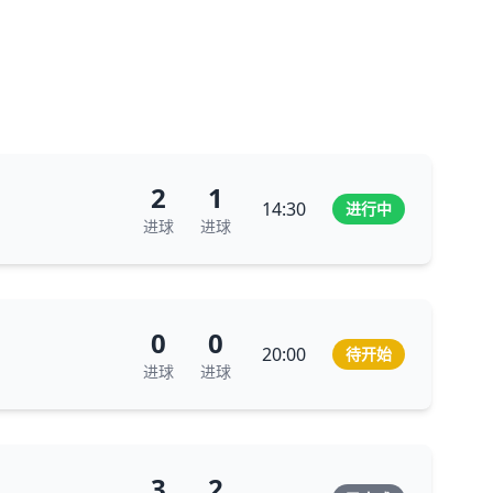
2
1
14:30
进行中
进球
进球
0
0
20:00
待开始
进球
进球
3
2