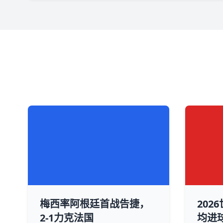
梅西率阿根廷首战告捷，
202
2-1力克法国
均进