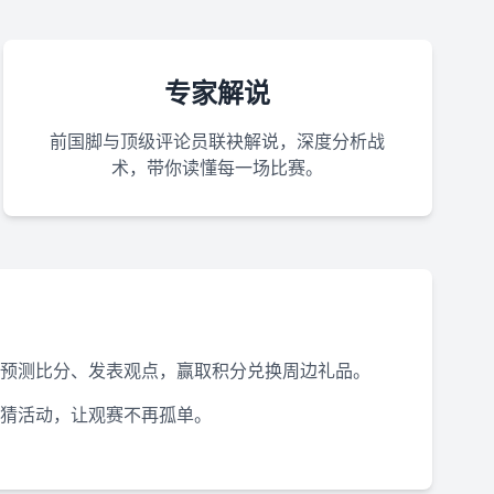
专家解说
前国脚与顶级评论员联袂解说，深度分析战
术，带你读懂每一场比赛。
预测比分、发表观点，赢取积分兑换周边礼品。
猜活动，让观赛不再孤单。