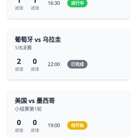
16:30
进行中
进球
进球
葡萄牙 vs 乌拉圭
1/8决赛
2
0
22:00
已完成
进球
进球
美国 vs 墨西哥
小组赛第1轮
0
0
19:00
待开始
进球
进球