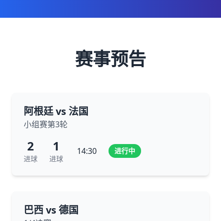
赛事预告
阿根廷 vs 法国
小组赛第3轮
2
1
14:30
进行中
进球
进球
巴西 vs 德国