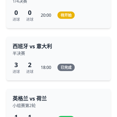
1/4决赛
0
0
20:00
待开始
进球
进球
西班牙 vs 意大利
半决赛
3
2
18:00
已完成
进球
进球
英格兰 vs 荷兰
小组赛第2轮
1
1