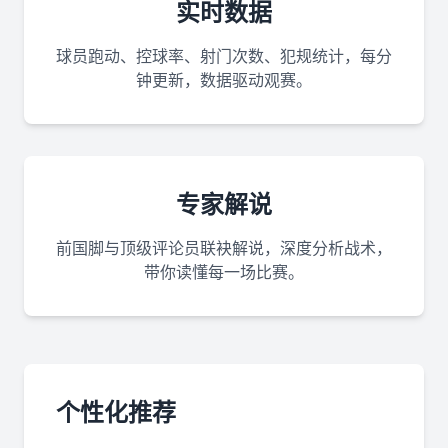
实时数据
球员跑动、控球率、射门次数、犯规统计，每分
钟更新，数据驱动观赛。
专家解说
前国脚与顶级评论员联袂解说，深度分析战术，
带你读懂每一场比赛。
个性化推荐