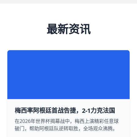
最新资讯
梅西率阿根廷首战告捷，2-1力克法国
在2026年世界杯揭幕战中，梅西上演精彩任意球
破门，帮助阿根廷队逆转取胜，全场观众沸腾。