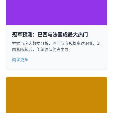
冠军预测：巴西与法国成最大热门
根据百度大数据分析，巴西队夺冠概率达34%，法
国紧随其后，传统强队仍占主导。
阅读更多