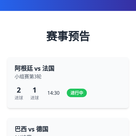
赛事预告
阿根廷 vs 法国
小组赛第3轮
2
1
14:30
进行中
进球
进球
巴西 vs 德国