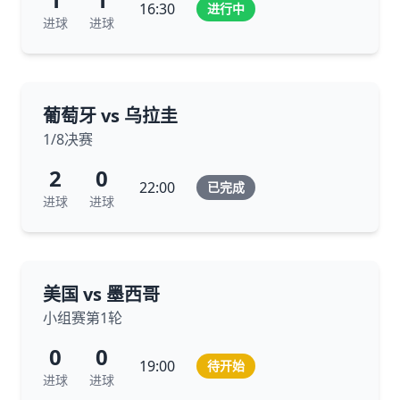
16:30
进行中
进球
进球
葡萄牙 vs 乌拉圭
1/8决赛
2
0
22:00
已完成
进球
进球
美国 vs 墨西哥
小组赛第1轮
0
0
19:00
待开始
进球
进球