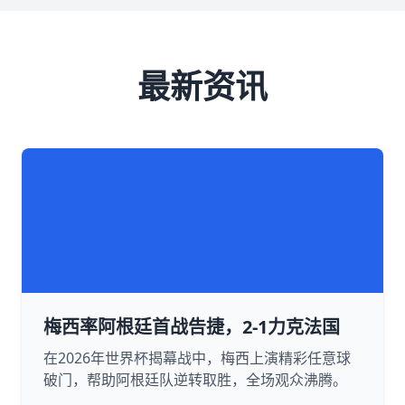
最新资讯
梅西率阿根廷首战告捷，2-1力克法国
在2026年世界杯揭幕战中，梅西上演精彩任意球
破门，帮助阿根廷队逆转取胜，全场观众沸腾。