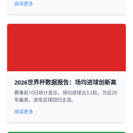
阅读更多
2026世界杯数据报告：场均进球创新高
赛事前10日统计显示，场均进球达3.2粒，为近20
年最高，进攻足球回归主流。
阅读更多