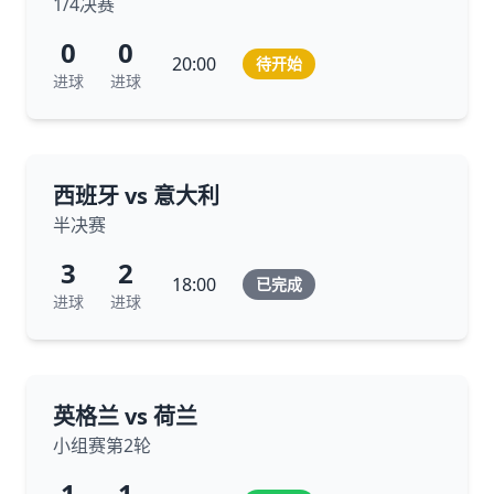
1/4决赛
0
0
20:00
待开始
进球
进球
西班牙 vs 意大利
半决赛
3
2
18:00
已完成
进球
进球
英格兰 vs 荷兰
小组赛第2轮
1
1