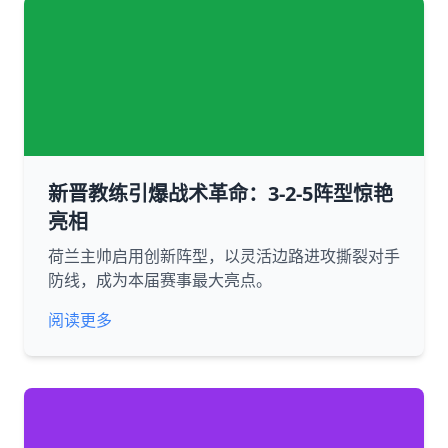
新晋教练引爆战术革命：3-2-5阵型惊艳
亮相
荷兰主帅启用创新阵型，以灵活边路进攻撕裂对手
防线，成为本届赛事最大亮点。
阅读更多