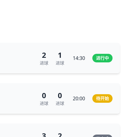
2
1
14:30
进行中
进球
进球
0
0
20:00
待开始
进球
进球
3
2