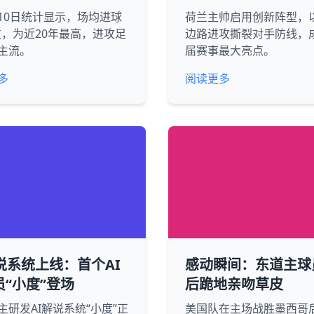
10日统计显示，场均进球
荷兰主帅启用创新阵型，
2粒，为近20年最高，进攻足
边路进攻撕裂对手防线，
主流。
届赛事最大亮点。
多
阅读更多
说系统上线：首个AI
感动瞬间：东道主球
员“小度”登场
后跪地亲吻草皮
主研发AI解说系统“小度”正
美国队在主场战胜墨西哥