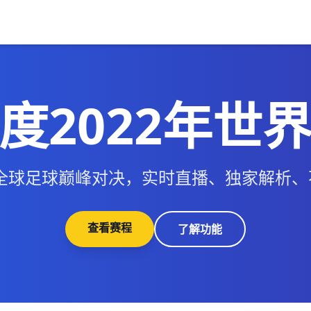
度2022年世
年全球足球巅峰对决，实时直播、独家解析
查看赛程
了解功能