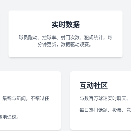
实时数据
球员跑动、控球率、射门次数、犯规统计，每
分钟更新，数据驱动观赛。
互动社区
、集锦与新闻，不错过任
与数百万球迷实时聊天、
每日热门话题、投票、竞
随地追球。