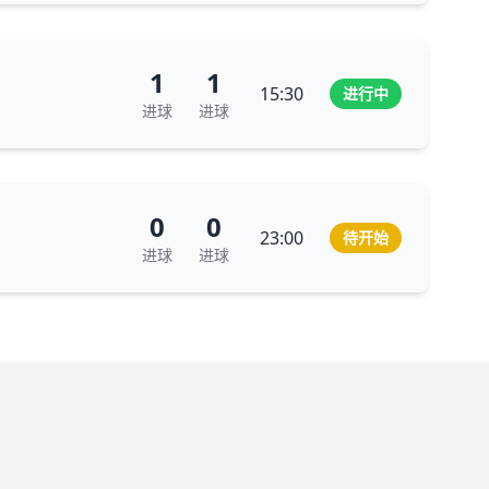
1
1
15:30
进行中
进球
进球
0
0
23:00
待开始
进球
进球