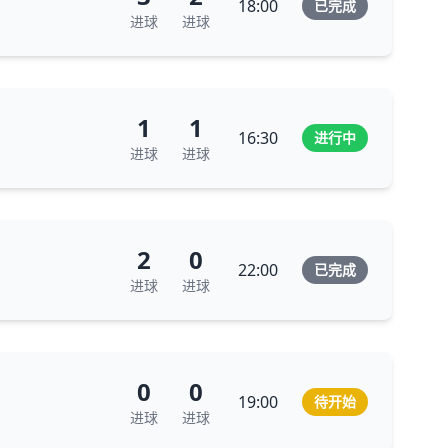
18:00
已完成
进球
进球
1
1
16:30
进行中
进球
进球
2
0
22:00
已完成
进球
进球
0
0
19:00
待开始
进球
进球