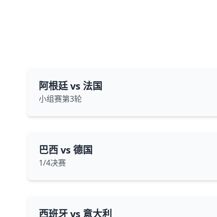
阿根廷 vs 法国
小组赛第3轮
巴西 vs 德国
1/4决赛
西班牙 vs 意大利