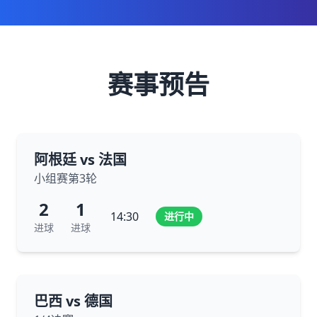
赛事预告
阿根廷 vs 法国
小组赛第3轮
2
1
14:30
进行中
进球
进球
巴西 vs 德国