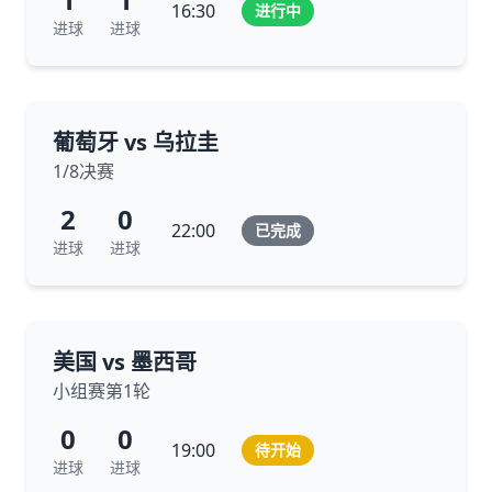
16:30
进行中
进球
进球
葡萄牙 vs 乌拉圭
1/8决赛
2
0
22:00
已完成
进球
进球
美国 vs 墨西哥
小组赛第1轮
0
0
19:00
待开始
进球
进球