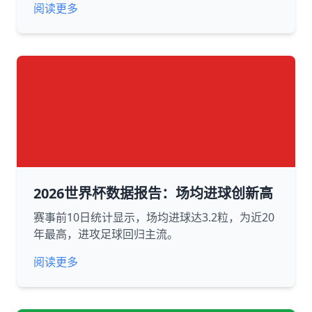
阅读更多
2026世界杯数据报告：场均进球创新高
赛事前10日统计显示，场均进球达3.2粒，为近20
年最高，进攻足球回归主流。
阅读更多