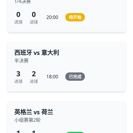
1/4决赛
0
0
20:00
待开始
进球
进球
西班牙 vs 意大利
半决赛
3
2
18:00
已完成
进球
进球
英格兰 vs 荷兰
小组赛第2轮
1
1