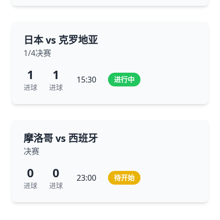
日本 vs 克罗地亚
1/4决赛
1
1
15:30
进行中
进球
进球
摩洛哥 vs 西班牙
决赛
0
0
23:00
待开始
进球
进球