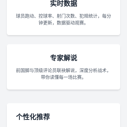
实时数据
球员跑动、控球率、射门次数、犯规统计，每分
钟更新，数据驱动观赛。
专家解说
前国脚与顶级评论员联袂解说，深度分析战术，
带你读懂每一场比赛。
个性化推荐