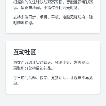
根据你的关注球队与观赛习惯，智能推荐精彩赛
事、集锦与新闻，不错过任何高光时刻。
支持多端同步，手机、平板、电脑无缝切换，随
时随地追球。
互动社区
与数百万球迷实时聊天、预测比分、发表观点，
赢取积分兑换周边礼品。
每日热门话题、投票、竞猜活动，让观赛不再孤
单。