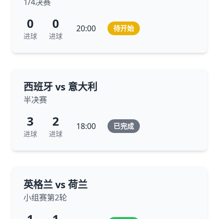
1/4决赛
0
0
20:00
待开始
进球
进球
西班牙 vs 意大利
半决赛
3
2
18:00
已完成
进球
进球
英格兰 vs 荷兰
小组赛第2轮
1
1