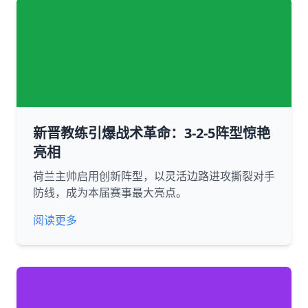
新晋教练引爆战术革命：3-2-5阵型惊艳
亮相
荷兰主帅启用创新阵型，以灵活边路进攻撕裂对手
防线，成为本届赛事最大亮点。
阅读更多