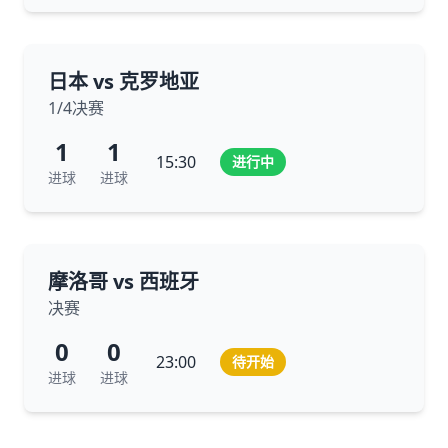
日本 vs 克罗地亚
1/4决赛
1
1
15:30
进行中
进球
进球
摩洛哥 vs 西班牙
决赛
0
0
23:00
待开始
进球
进球