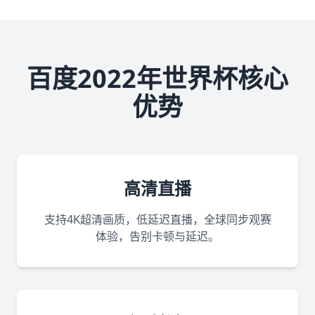
百度2022年世界杯核心
优势
高清直播
支持4K超清画质，低延迟直播，全球同步观赛
体验，告别卡顿与延迟。