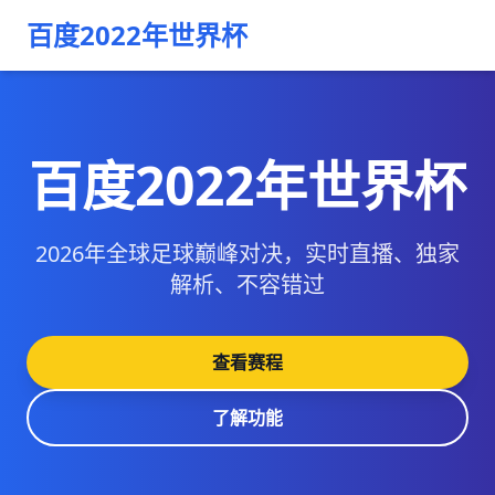
百度2022年世界杯
百度2022年世界杯
2026年全球足球巅峰对决，实时直播、独家
解析、不容错过
查看赛程
了解功能