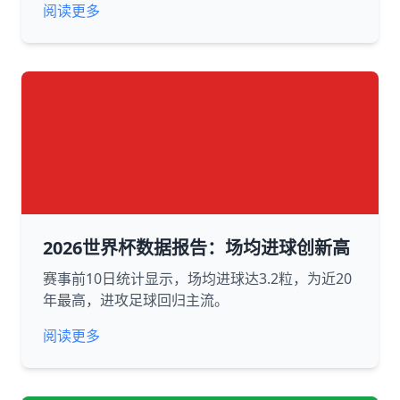
阅读更多
2026世界杯数据报告：场均进球创新高
赛事前10日统计显示，场均进球达3.2粒，为近20
年最高，进攻足球回归主流。
阅读更多