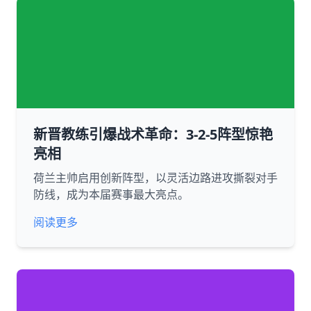
新晋教练引爆战术革命：3-2-5阵型惊艳
亮相
荷兰主帅启用创新阵型，以灵活边路进攻撕裂对手
防线，成为本届赛事最大亮点。
阅读更多