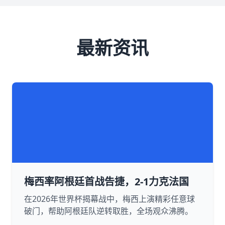
最新资讯
梅西率阿根廷首战告捷，2-1力克法国
在2026年世界杯揭幕战中，梅西上演精彩任意球
破门，帮助阿根廷队逆转取胜，全场观众沸腾。