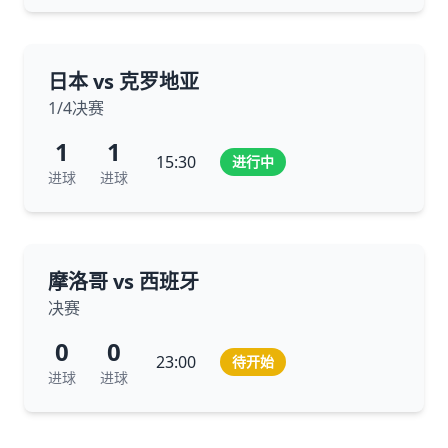
日本 vs 克罗地亚
1/4决赛
1
1
15:30
进行中
进球
进球
摩洛哥 vs 西班牙
决赛
0
0
23:00
待开始
进球
进球