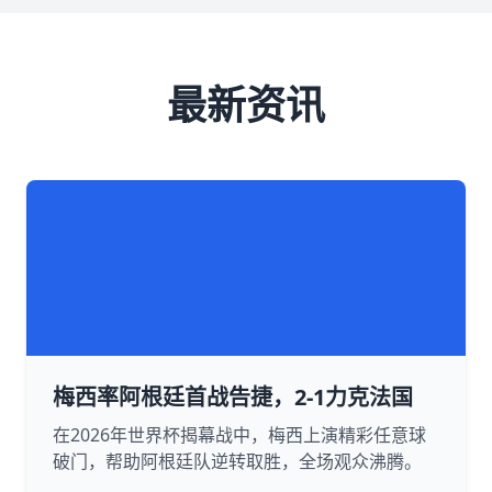
最新资讯
梅西率阿根廷首战告捷，2-1力克法国
在2026年世界杯揭幕战中，梅西上演精彩任意球
破门，帮助阿根廷队逆转取胜，全场观众沸腾。