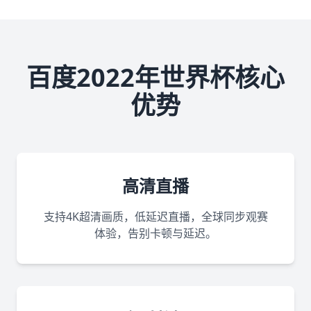
百度2022年世界杯核心
优势
高清直播
支持4K超清画质，低延迟直播，全球同步观赛
体验，告别卡顿与延迟。