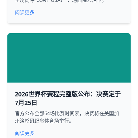
全场高呼“USA！USA！”，场面催人泪下。
阅读更多
2026世界杯赛程完整版公布：决赛定于
7月25日
官方公布全部64场比赛时间表，决赛将在美国加
州洛杉矶纪念体育场举行。
阅读更多