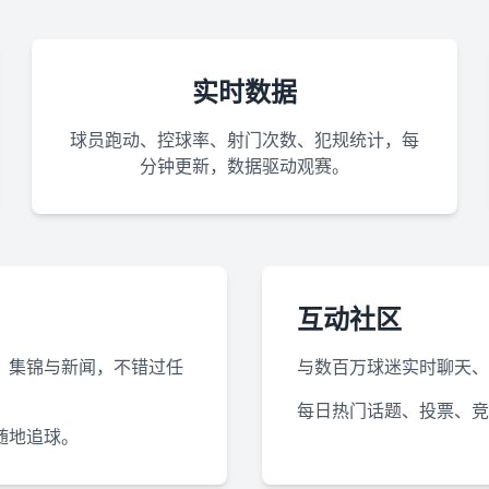
实时数据
球员跑动、控球率、射门次数、犯规统计，每
分钟更新，数据驱动观赛。
互动社区
、集锦与新闻，不错过任
与数百万球迷实时聊天、
每日热门话题、投票、竞
随地追球。