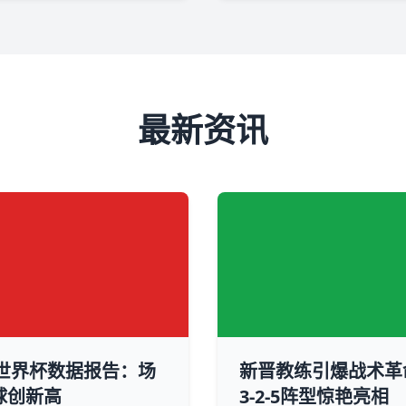
最新资讯
6世界杯数据报告：场
新晋教练引爆战术革
球创新高
3-2-5阵型惊艳亮相