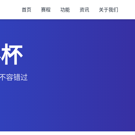
首页
赛程
功能
资讯
关于我们
界杯
、不容错过