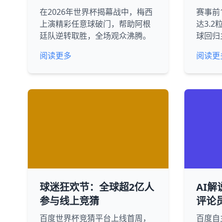
在2026年世界杯揭幕战中，梅西
赛事前
上演精彩任意球破门，帮助阿根
达3.
廷队逆转取胜，全场观众沸腾。
球回归
阅读更多
阅读更
球迷狂欢节：全球超2亿人
AI解
参与线上竞猜
评论
百度世界杯竞猜平台上线首周，
百度自