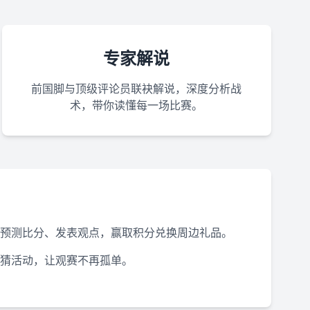
专家解说
前国脚与顶级评论员联袂解说，深度分析战
术，带你读懂每一场比赛。
预测比分、发表观点，赢取积分兑换周边礼品。
猜活动，让观赛不再孤单。