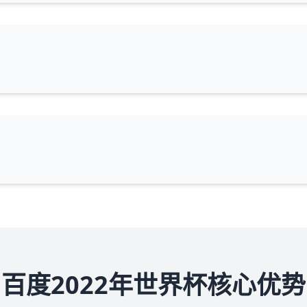
百度2022年世界杯核心优势