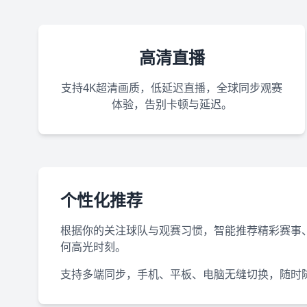
高清直播
支持4K超清画质，低延迟直播，全球同步观赛
体验，告别卡顿与延迟。
个性化推荐
根据你的关注球队与观赛习惯，智能推荐精彩赛事
何高光时刻。
支持多端同步，手机、平板、电脑无缝切换，随时