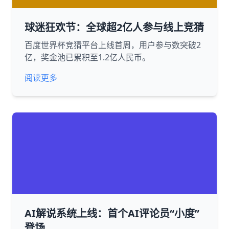
球迷狂欢节：全球超2亿人参与线上竞猜
百度世界杯竞猜平台上线首周，用户参与数突破2
亿，奖金池已累积至1.2亿人民币。
阅读更多
AI解说系统上线：首个AI评论员“小度”
登场