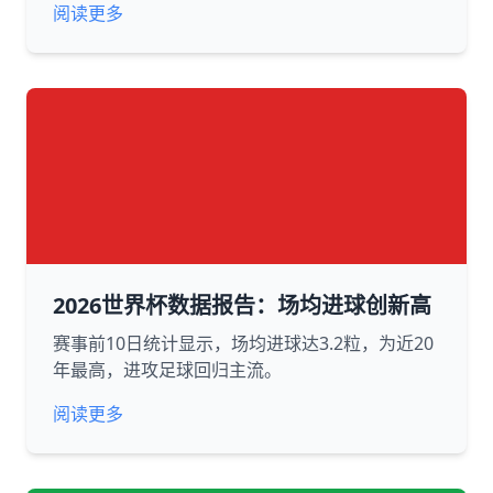
阅读更多
2026世界杯数据报告：场均进球创新高
赛事前10日统计显示，场均进球达3.2粒，为近20
年最高，进攻足球回归主流。
阅读更多