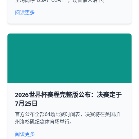
全场高呼“USA！USA！”，场面催人泪下。
阅读更多
2026世界杯赛程完整版公布：决赛定于
7月25日
官方公布全部64场比赛时间表，决赛将在美国加
州洛杉矶纪念体育场举行。
阅读更多