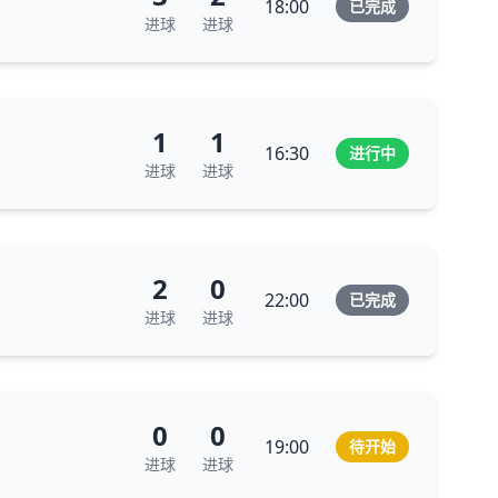
18:00
已完成
进球
进球
1
1
16:30
进行中
进球
进球
2
0
22:00
已完成
进球
进球
0
0
19:00
待开始
进球
进球