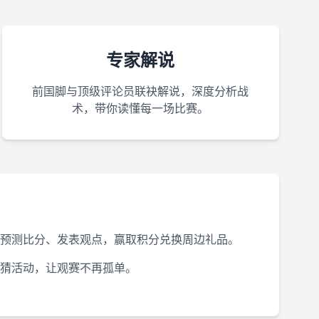
专家解说
前国脚与顶级评论员联袂解说，深度分析战
术，带你读懂每一场比赛。
预测比分、发表观点，赢取积分兑换周边礼品。
猜活动，让观赛不再孤单。