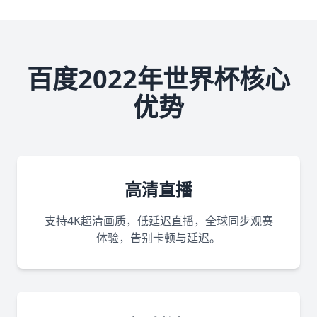
百度2022年世界杯核心
优势
高清直播
支持4K超清画质，低延迟直播，全球同步观赛
体验，告别卡顿与延迟。