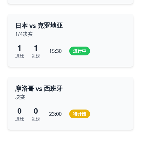
日本 vs 克罗地亚
1/4决赛
1
1
15:30
进行中
进球
进球
摩洛哥 vs 西班牙
决赛
0
0
23:00
待开始
进球
进球