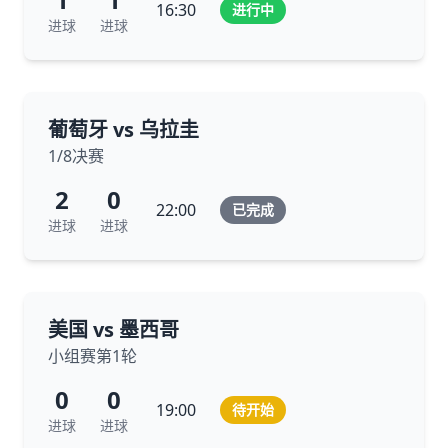
16:30
进行中
进球
进球
葡萄牙 vs 乌拉圭
1/8决赛
2
0
22:00
已完成
进球
进球
美国 vs 墨西哥
小组赛第1轮
0
0
19:00
待开始
进球
进球