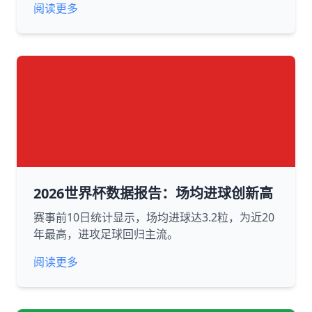
阅读更多
2026世界杯数据报告：场均进球创新高
赛事前10日统计显示，场均进球达3.2粒，为近20
年最高，进攻足球回归主流。
阅读更多