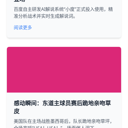
百度自主研发AI解说系统“小度”正式投入使用，精
准分析战术并实时生成解说词。
阅读更多
感动瞬间：东道主球员赛后跪地亲吻草
皮
美国队在主场战胜墨西哥后，队长跪地亲吻草坪，