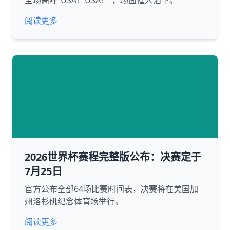
全场高呼“USA！USA！”，场面催人泪下。
阅读更多
2026世界杯赛程完整版公布：决赛定于
7月25日
官方公布全部64场比赛时间表，决赛将在美国加
州洛杉矶纪念体育场举行。
阅读更多