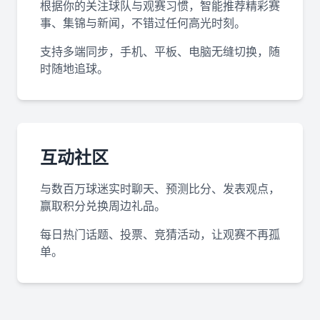
根据你的关注球队与观赛习惯，智能推荐精彩赛
事、集锦与新闻，不错过任何高光时刻。
支持多端同步，手机、平板、电脑无缝切换，随
时随地追球。
互动社区
与数百万球迷实时聊天、预测比分、发表观点，
赢取积分兑换周边礼品。
每日热门话题、投票、竞猜活动，让观赛不再孤
单。