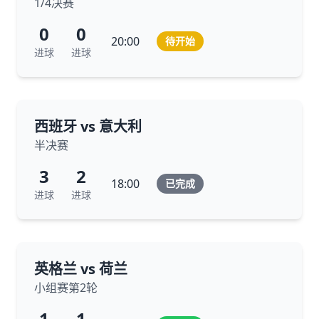
1/4决赛
0
0
20:00
待开始
进球
进球
西班牙 vs 意大利
半决赛
3
2
18:00
已完成
进球
进球
英格兰 vs 荷兰
小组赛第2轮
1
1