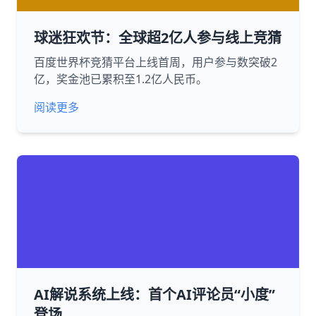
球迷狂欢节：全球超2亿人参与线上竞猜
百度世界杯竞猜平台上线首周，用户参与数突破2
亿，奖金池已累积至1.2亿人民币。
阅读更多
AI解说系统上线：首个AI评论员“小度”
登场