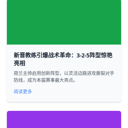
新晋教练引爆战术革命：3-2-5阵型惊艳
亮相
荷兰主帅启用创新阵型，以灵活边路进攻撕裂对手
防线，成为本届赛事最大亮点。
阅读更多