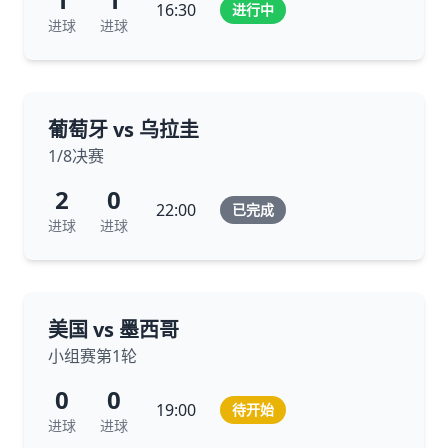
16:30
进行中
进球
进球
葡萄牙 vs 乌拉圭
1/8决赛
2
0
22:00
已完成
进球
进球
美国 vs 墨西哥
小组赛第1轮
0
0
19:00
待开始
进球
进球