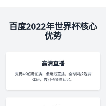
百度2022年世界杯核心
优势
高清直播
支持4K超清画质，低延迟直播，全球同步观赛
体验，告别卡顿与延迟。