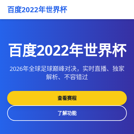
百度2022年世界杯
百度2022年世界杯
2026年全球足球巅峰对决，实时直播、独家
解析、不容错过
查看赛程
了解功能