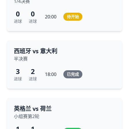
1/4决赛
0
0
20:00
待开始
进球
进球
西班牙 vs 意大利
半决赛
3
2
18:00
已完成
进球
进球
英格兰 vs 荷兰
小组赛第2轮
1
1