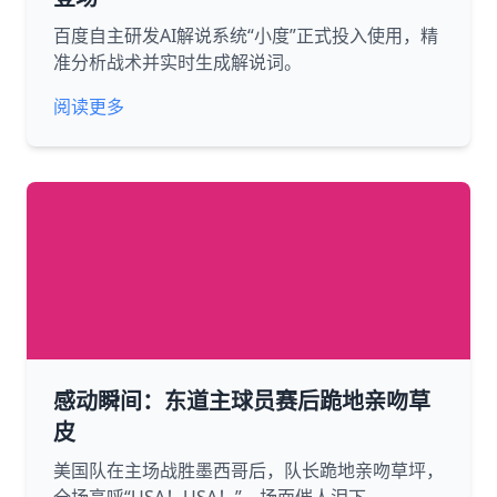
百度自主研发AI解说系统“小度”正式投入使用，精
准分析战术并实时生成解说词。
阅读更多
感动瞬间：东道主球员赛后跪地亲吻草
皮
美国队在主场战胜墨西哥后，队长跪地亲吻草坪，