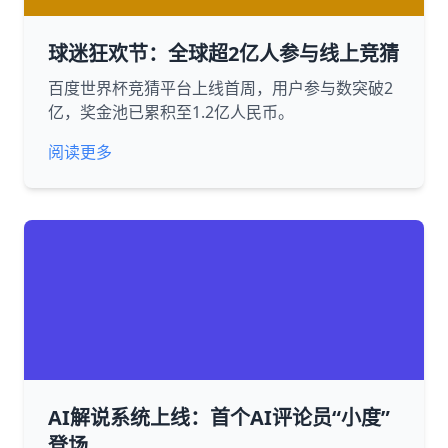
球迷狂欢节：全球超2亿人参与线上竞猜
百度世界杯竞猜平台上线首周，用户参与数突破2
亿，奖金池已累积至1.2亿人民币。
阅读更多
AI解说系统上线：首个AI评论员“小度”
登场