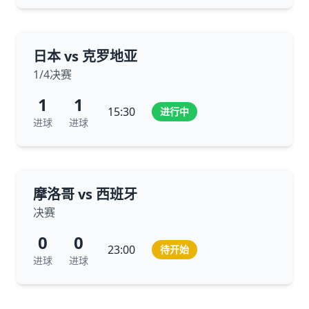
日本 vs 克罗地亚
1/4决赛
1
1
15:30
进行中
进球
进球
摩洛哥 vs 西班牙
决赛
0
0
23:00
待开始
进球
进球