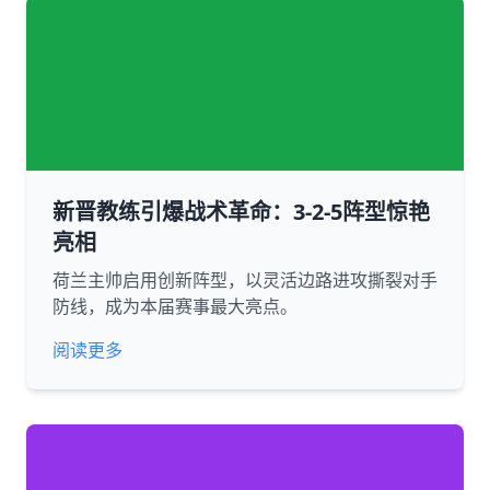
新晋教练引爆战术革命：3-2-5阵型惊艳
亮相
荷兰主帅启用创新阵型，以灵活边路进攻撕裂对手
防线，成为本届赛事最大亮点。
阅读更多