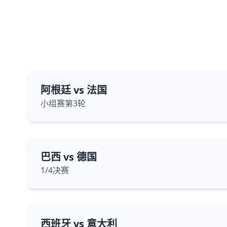
阿根廷 vs 法国
小组赛第3轮
巴西 vs 德国
1/4决赛
西班牙 vs 意大利