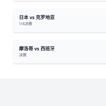
日本 vs 克罗地亚
1/4决赛
摩洛哥 vs 西班牙
决赛