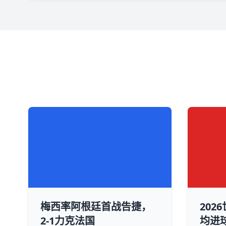
梅西率阿根廷首战告捷，
202
2-1力克法国
均进